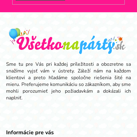
Z
á
p
ä
t
i
e
Sme tu pre Vás pri každej príležitosti a obozretne sa
snažíme vyjsť vám v ústrety. Záleží nám na každom
klientovi a preto hľadáme spoločne riešenia šité na
mieru. Preferujeme komunikáciu so zákazníkom, aby sme
mohli porozumieť jeho požiadavkám a dokázali ich
naplniť.
Informácie pre vás