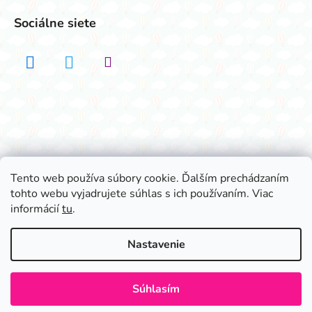
Sociálne siete
Realizovalo štúdio ADATELIER
Tento web používa súbory cookie. Ďalším prechádzaním
tohto webu vyjadrujete súhlas s ich používaním. Viac
Vytvoril Shoptet
informácií
tu
.
Copyright 2026
Všetko na párty
. Všetky práva
vyhradené.
Nastavenie
Súhlasím