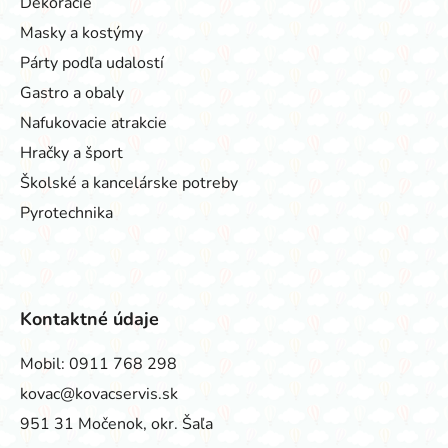
Dekorácie
Masky a kostýmy
Párty podľa udalostí
Gastro a obaly
Nafukovacie atrakcie
Hračky a šport
Školské a kancelárske potreby
Pyrotechnika
Kontaktné údaje
Mobil:
0911 768 298
kovac@kovacservis.sk
951 31 Močenok, okr. Šaľa