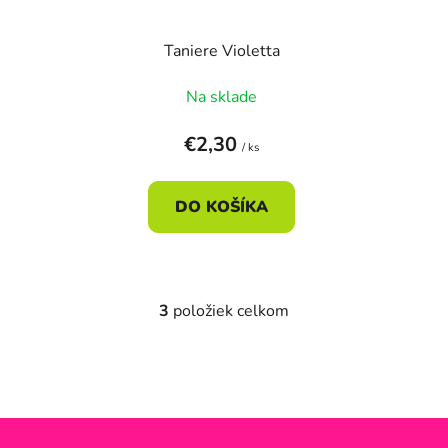
Taniere Violetta
Na sklade
€2,30
/ ks
DO KOŠÍKA
3
položiek celkom
O
v
l
á
d
a