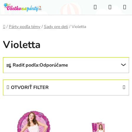
Prejsť
Hľadať
NÁKUP
na
KOŠÍK
obsah
Domov
/
Párty podľa témy
/
Sady pre deti
/
Violetta
Violetta
R
Radiť podľa:
Odporúčame
a
d
e
OTVORIŤ FILTER
n
i
V
e
ý
p
p
r
i
o