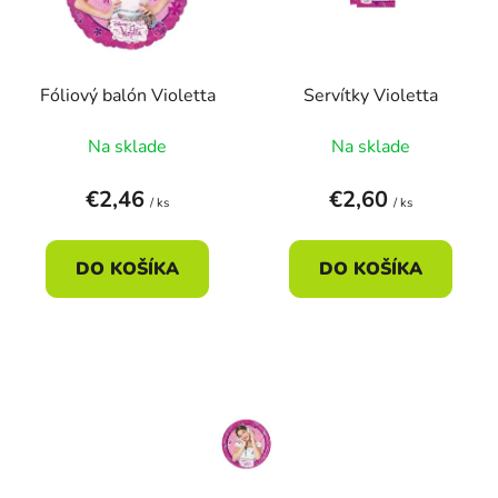
s
d
p
u
r
k
Fóliový balón Violetta
Servítky Violetta
o
t
d
o
Na sklade
Na sklade
u
v
k
€2,46
€2,60
/ ks
/ ks
t
o
DO KOŠÍKA
DO KOŠÍKA
v