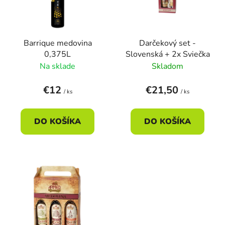
s
d
p
u
r
k
Barrique medovina
Darčekový set -
o
t
0,375L
Slovenská + 2x Sviečka
d
o
Na sklade
Skladom
u
v
k
€12
€21,50
/ ks
/ ks
t
o
DO KOŠÍKA
DO KOŠÍKA
v