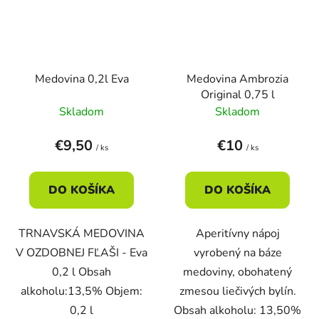
Medovina 0,2l Eva
Medovina Ambrozia
Original 0,75 l
Skladom
Skladom
€9,50
€10
/ ks
/ ks
DO KOŠÍKA
DO KOŠÍKA
TRNAVSKÁ MEDOVINA
Aperitívny nápoj
V OZDOBNEJ FĽAŠI - Eva
vyrobený na báze
0,2 l Obsah
medoviny, obohatený
alkoholu:13,5% Objem:
zmesou liečivých bylín.
0,2 l
Obsah alkoholu: 13,50%