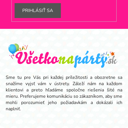
i
s
PRIHLÁSIŤ SA
u
Z
á
p
ä
t
i
e
Sme tu pre Vás pri každej príležitosti a obozretne sa
snažíme vyjsť vám v ústrety. Záleží nám na každom
klientovi a preto hľadáme spoločne riešenia šité na
mieru. Preferujeme komunikáciu so zákazníkom, aby sme
mohli porozumieť jeho požiadavkám a dokázali ich
naplniť.