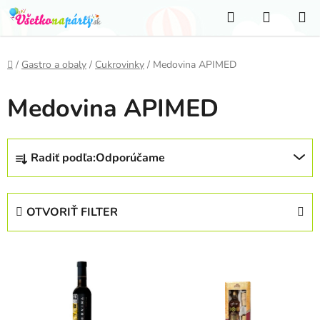
Prejsť
Hľadať
NÁKUP
na
KOŠÍK
obsah
Domov
/
Gastro a obaly
/
Cukrovinky
/
Medovina APIMED
Medovina APIMED
R
Radiť podľa:
Odporúčame
a
d
e
OTVORIŤ FILTER
n
i
V
e
ý
p
p
r
i
o