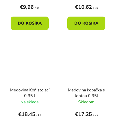
€9,96
€10,62
/ ks
/ ks
DO KOŠÍKA
DO KOŠÍKA
Medovina Kôň stojací
Medovina kopačka s
0,35 l
loptou 0,35l
Na sklade
Skladom
€18,45
€17,25
/ ks
/ ks