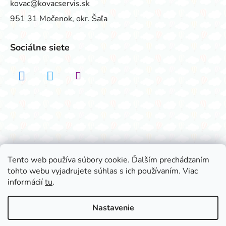
kovac@kovacservis.sk
951 31 Močenok, okr. Šaľa
Sociálne siete
Realizovalo štúdio ADATELIER
Tento web používa súbory cookie. Ďalším prechádzaním
tohto webu vyjadrujete súhlas s ich používaním. Viac
Vytvoril Shoptet
informácií
tu
.
Copyright 2026
Všetko na párty
. Všetky práva
vyhradené.
Nastavenie