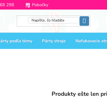
68 298
Pobočky
Moja objednávka
árty podľa témy
Párty stroje
Nafukovacie atr
Produkty ešte len pr