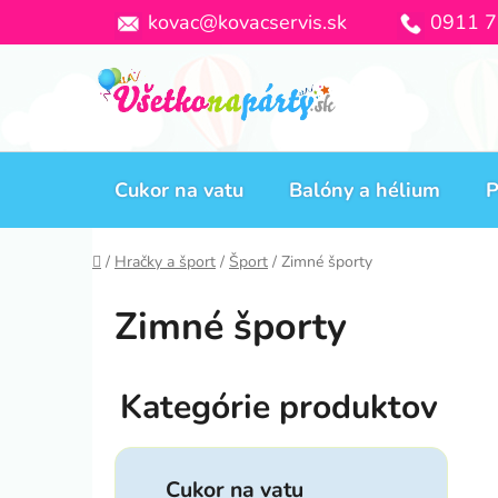
Prejsť
kovac@kovacservis.sk
0911 7
na
obsah
Cukor na vatu
Balóny a hélium
P
Domov
/
Hračky a šport
/
Šport
/
Zimné športy
Zimné športy
B
o
č
K
Preskočiť
n
a
Cukor na vatu
kategórie