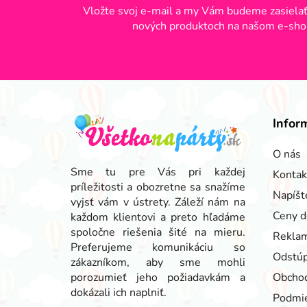
Vložte svoj e-mail a my Vám budeme zasielať
nových produktoch na našom e-sho
Z
á
Infor
p
ä
O nás
t
Sme tu pre Vás pri každej
Kontak
príležitosti a obozretne sa snažíme
i
Napíšt
vyjsť vám v ústrety. Záleží nám na
e
Ceny d
každom klientovi a preto hľadáme
spoločne riešenia šité na mieru.
Reklam
Preferujeme komunikáciu so
Odstúp
zákazníkom, aby sme mohli
porozumieť jeho požiadavkám a
Obcho
dokázali ich naplniť.
Podmie