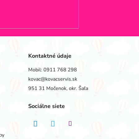
Kontaktné údaje
Mobil:
0911 768 298
kovac@kovacservis.sk
951 31 Močenok, okr. Šaľa
Sociálne siete
by