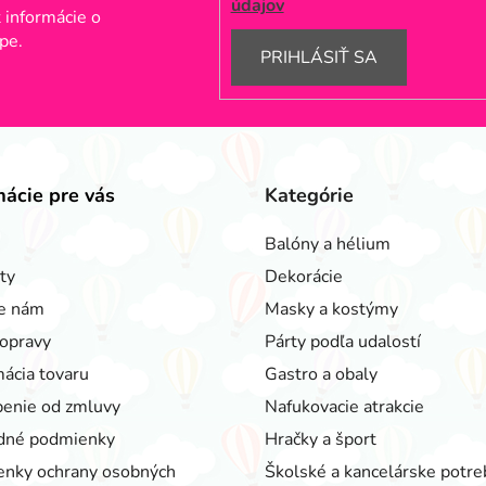
údajov
 informácie o
pe.
PRIHLÁSIŤ SA
mácie pre vás
Kategórie
Balóny a hélium
ty
Dekorácie
e nám
Masky a kostýmy
opravy
Párty podľa udalostí
ácia tovaru
Gastro a obaly
enie od zmluvy
Nafukovacie atrakcie
dné podmienky
Hračky a šport
nky ochrany osobných
Školské a kancelárske potre