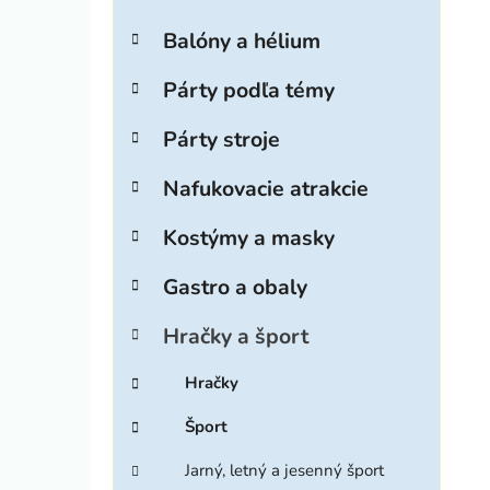
ý
t
p
e
Balóny a hélium
g
a
ó
n
Párty podľa témy
r
e
i
Párty stroje
l
e
Nafukovacie atrakcie
Kostýmy a masky
Gastro a obaly
Hračky a šport
Hračky
Šport
Jarný, letný a jesenný šport