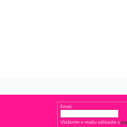
Email
Vložením e-mailu súhlasíte s
po