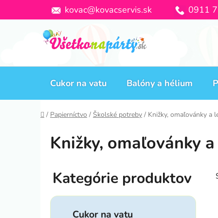
Prejsť
kovac@kovacservis.sk
0911 7
na
obsah
Cukor na vatu
Balóny a hélium
P
Domov
/
Papierníctvo
/
Školské potreby
/
Knižky, omaľovánky a l
Knižky, omaľovánky a
B
o
č
K
Preskočiť
n
a
Cukor na vatu
kategórie