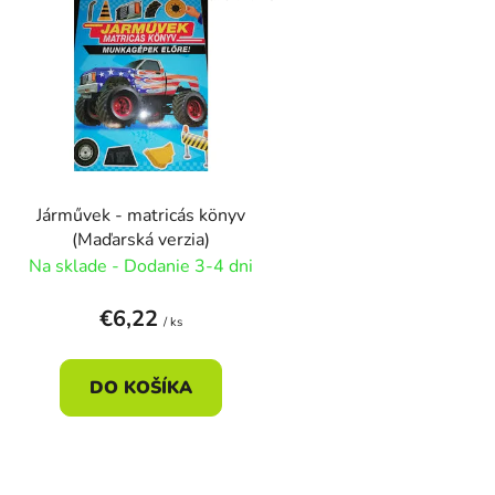
ý
p
s
p
r
o
Járművek - matricás könyv
d
(Maďarská verzia)
u
Na sklade - Dodanie 3-4 dni
k
t
€6,22
/ ks
o
v
DO KOŠÍKA
O