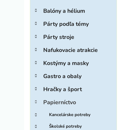
ý
t
p
e
Balóny a hélium
g
a
ó
i
n
Párty podľa témy
r
e
i
Párty stroje
l
e
Nafukovacie atrakcie
Kostýmy a masky
Gastro a obaly
Hračky a šport
Papierníctvo
Kancelárske potreby
Školské potreby