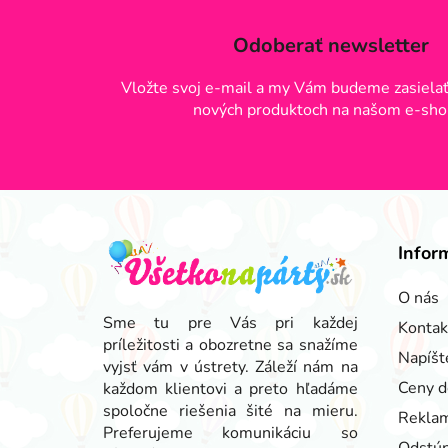
Odoberať newsletter
Vložte svoj e-mail a my Vám budeme zasielať
nových produktoch na našom e-sho
Z
á
Infor
p
ä
O nás
t
Sme tu pre Vás pri každej
Kontak
príležitosti a obozretne sa snažíme
i
Napíšt
vyjsť vám v ústrety. Záleží nám na
e
Ceny d
každom klientovi a preto hľadáme
spoločne riešenia šité na mieru.
Reklam
Preferujeme komunikáciu so
Odstúp