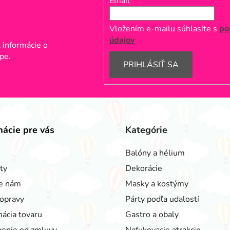
Email
Vložením e-mailu súhlasíte s
po
údajov
 informácie o
pe.
PRIHLÁSIŤ SA
mácie pre vás
Kategórie
Balóny a hélium
ty
Dekorácie
e nám
Masky a kostýmy
opravy
Párty podľa udalostí
ácia tovaru
Gastro a obaly
enie od zmluvy
Nafukovacie atrakcie