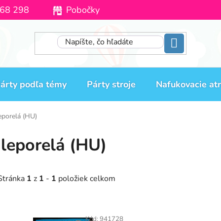
68 298
Pobočky
Moja objednávka
árty podľa témy
Párty stroje
Nafukovacie atr
eporelá (HU)
 leporelá (HU)
Stránka
1
z
1
-
1
položiek celkom
V
Kód:
941728