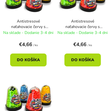
s
d
p
u
r
k
Antistresové
Antistresové
o
t
naťahovacie červy s
naťahovacie červy s
d
o
hmyzom
hmyzom
Na sklade - Dodanie 3-4 dni
Na sklade - Dodanie 3-4 dni
u
v
6x8,5cm/4farby - modrá
6x8,5cm/4farby -
k
náhodná
€4,66
€4,66
/ ks
/ ks
t
o
DO KOŠÍKA
DO KOŠÍKA
v