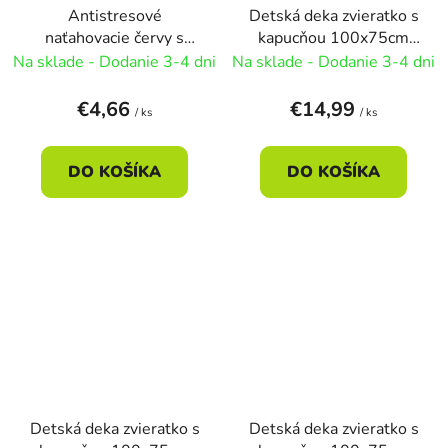
Antistresové
Detská deka zvieratko s
naťahovacie červy s
kapucňou 100x75cm
hmyzom
3druhy - medveď
Na sklade - Dodanie 3-4 dni
Na sklade - Dodanie 3-4 dni
6x8,5cm/4farby - žltá
€4,66
€14,99
/ ks
/ ks
DO KOŠÍKA
DO KOŠÍKA
Detská deka zvieratko s
Detská deka zvieratko s