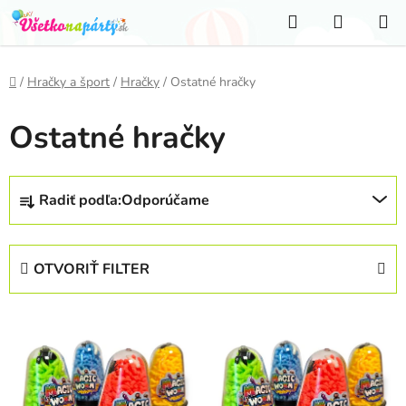
Prejsť
Hľadať
NÁKUP
na
KOŠÍK
obsah
Domov
/
Hračky a šport
/
Hračky
/
Ostatné hračky
Ostatné hračky
R
Radiť podľa:
Odporúčame
a
d
e
OTVORIŤ FILTER
n
i
V
e
ý
p
p
r
i
o