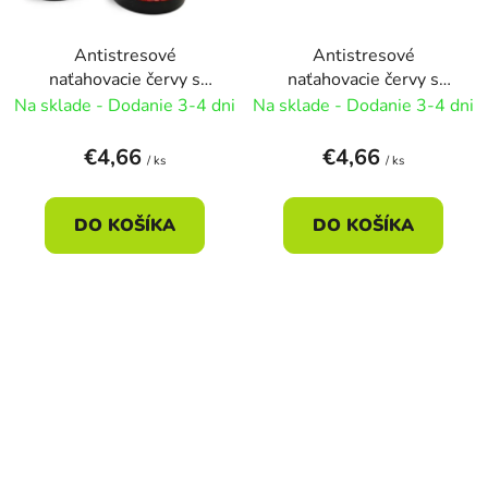
Antistresové
Antistresové
naťahovacie červy s
naťahovacie červy s
hmyzom
hmyzom
Na sklade - Dodanie 3-4 dni
Na sklade - Dodanie 3-4 dni
6x8,5cm/4farby -
6x8,5cm/4farby -
ružová
zelená
€4,66
€4,66
/ ks
/ ks
DO KOŠÍKA
DO KOŠÍKA