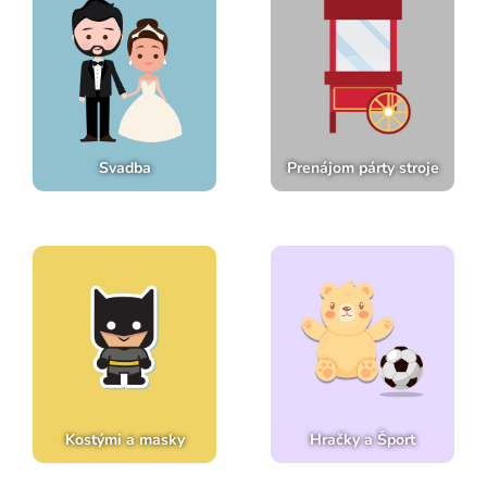
Svadba
Prenájom párty stroje
Kostými a masky
Hračky a Šport