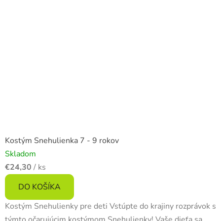
Kostým Snehulienka 7 - 9 rokov
Skladom
€24,30
/ ks
DO KOŠÍKA
Kostým Snehulienky pre deti Vstúpte do krajiny rozprávok s
týmto očarujúcim kostýmom Snehulienky! Vaše dieťa sa