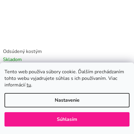
Odsúdený kostým
Skladom
€25,40
/ ks
Tento web používa súbory cookie. Ďalším prechádzaním
tohto webu vyjadrujete súhlas s ich používaním. Viac
DETAIL
informácií
tu
.
Kód:
83703
Nastavenie
Nafukovacie atrakcie
Súhlasím