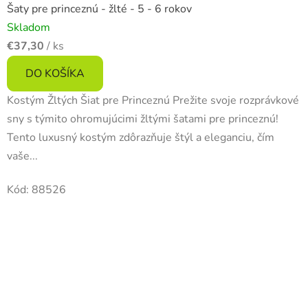
Šaty pre princeznú - žlté - 5 - 6 rokov
Skladom
€37,30
/ ks
DO KOŠÍKA
Kostým Žltých Šiat pre Princeznú Prežite svoje rozprávkové
sny s týmito ohromujúcimi žltými šatami pre princeznú!
Tento luxusný kostým zdôrazňuje štýl a eleganciu, čím
vaše...
Kód:
88526