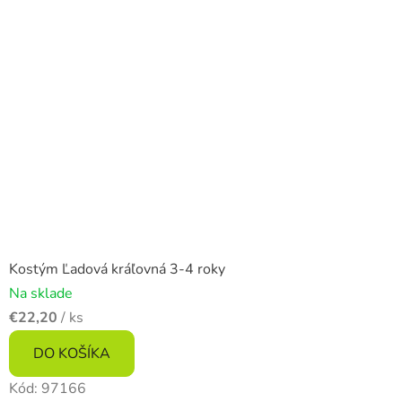
Kostým Ľadová kráľovná 3-4 roky
Na sklade
€22,20
/ ks
DO KOŠÍKA
Kód:
97166