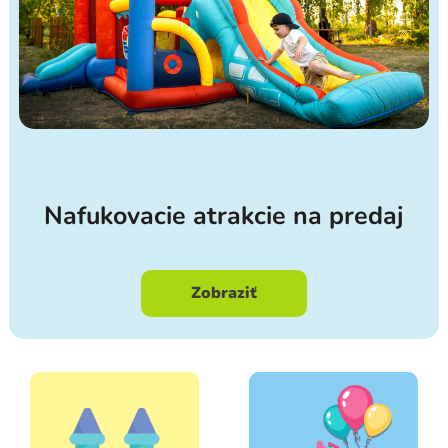
-
H
é
l
i
u
Nafukovacie atrakcie na predaj
m
,
Zobraziť
b
a
l
ó