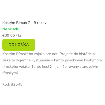
Kostým Riman 7 - 9 rokov
Na sklade
€39,65
/ ks
DO KOŠÍKA
Kostým Rímskeho vojaka pre deti Prejdite do histórie a
získajte dojemné vystúpenie s týmto pôsobivým kostýmom
rímskeho vojaka! Tento kostým je inšpirovaný starovekými
rímskymi...
Kód:
82545