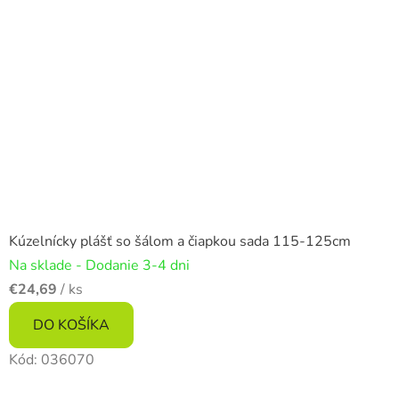
Kúzelnícky plášť so šálom a čiapkou sada 115-125cm
Na sklade - Dodanie 3-4 dni
€24,69
/ ks
DO KOŠÍKA
Kód:
036070