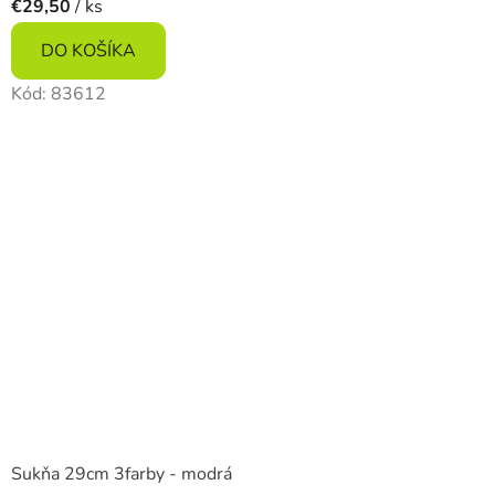
€29,50
/ ks
DO KOŠÍKA
Kód:
83612
Sukňa 29cm 3farby - modrá