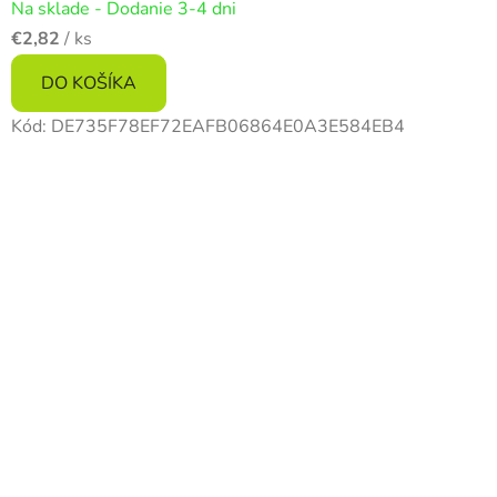
Na sklade - Dodanie 3-4 dni
€2,82
/ ks
DO KOŠÍKA
Kód:
DE735F78EF72EAFB06864E0A3E584EB4