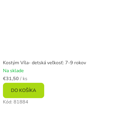
Kostým Víla- detská veľkosť: 7-9 rokov
Na sklade
€31,50
/ ks
DO KOŠÍKA
Kód:
81884