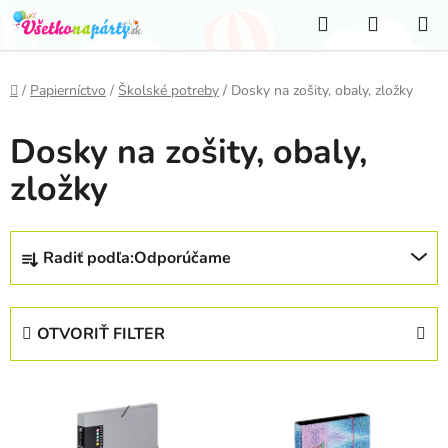
Prejsť
Hľadať
NÁKUP
na
KOŠÍK
obsah
Domov
/
Papierníctvo
/
Školské potreby
/
Dosky na zošity, obaly, zložky
Dosky na zošity, obaly,
zložky
R
Radiť podľa:
Odporúčame
a
d
e
OTVORIŤ FILTER
n
i
V
e
ý
p
p