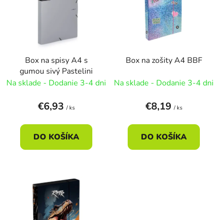
r
i
o
s
d
p
u
r
k
Box na spisy A4 s
Box na zošity A4 BBF
o
t
gumou sivý Pastelini
d
o
Na sklade - Dodanie 3-4 dni
Na sklade - Dodanie 3-4 dni
u
v
k
€6,93
€8,19
/ ks
/ ks
t
o
DO KOŠÍKA
DO KOŠÍKA
v