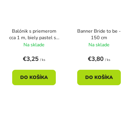
Balónik s priemerom
Banner Bride to be -
cca 1 m, biely pastel so
150 cm
zlatou potlačou Mrs
Na sklade
Na sklade
€3,25
€3,80
/ ks
/ ks
DO KOŠÍKA
DO KOŠÍKA