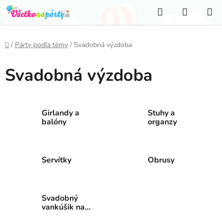
Prejsť
Hľadať
NÁKUP
na
KOŠÍK
obsah
Domov
/
Párty podľa témy
/
Svadobná výzdoba
Svadobná výzdoba
Girlandy a
Stuhy a
balóny
organzy
Servítky
Obrusy
Svadobný
vankúšik na
prstene