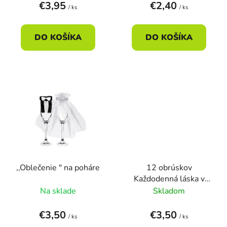
k
€3,95
€2,40
/ ks
/ ks
t
o
DO KOŠÍKA
DO KOŠÍKA
v
,,Oblečenie " na poháre
12 obrúskov
Každodenná láska v
tvare srdca 32 cm
Na sklade
Skladom
€3,50
€3,50
/ ks
/ ks