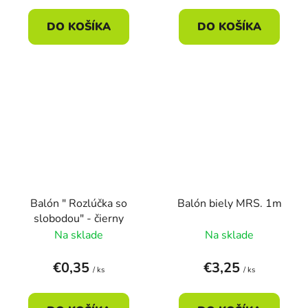
DO KOŠÍKA
DO KOŠÍKA
Balón " Rozlúčka so
Balón biely MRS. 1m
slobodou" - čierny
Na sklade
Na sklade
€0,35
€3,25
/ ks
/ ks