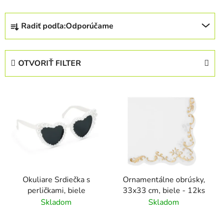
R
Radiť podľa:
Odporúčame
a
d
e
OTVORIŤ FILTER
n
i
V
e
ý
p
p
r
i
o
s
d
p
u
r
k
Okuliare Srdiečka s
Ornamentálne obrúsky,
o
t
perličkami, biele
33x33 cm, biele - 12ks
d
o
Skladom
Skladom
u
v