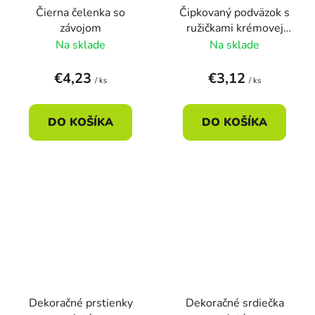
Čierna čelenka so
Čipkovaný podväzok s
závojom
ružičkami krémovej
farby
Na sklade
Na sklade
€4,23
€3,12
/ ks
/ ks
DO KOŠÍKA
DO KOŠÍKA
Dekoračné prstienky
Dekoračné srdiečka