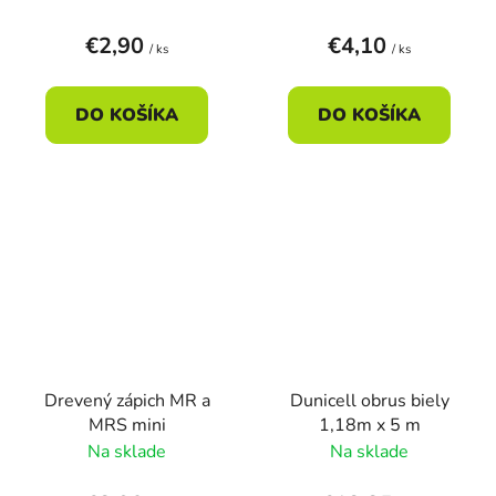
€2,90
€4,10
/ ks
/ ks
DO KOŠÍKA
DO KOŠÍKA
Drevený zápich MR a
Dunicell obrus biely
MRS mini
1,18m x 5 m
Na sklade
Na sklade