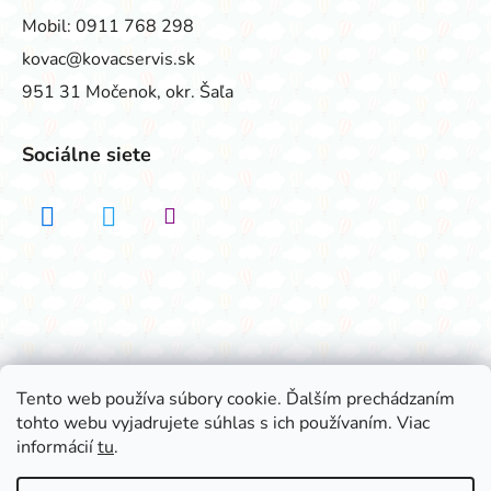
Mobil:
0911 768 298
kovac@kovacservis.sk
951 31 Močenok, okr. Šaľa
Sociálne siete
Realizovalo štúdio ADATELIER
Tento web používa súbory cookie. Ďalším prechádzaním
tohto webu vyjadrujete súhlas s ich používaním. Viac
Vytvoril Shoptet
informácií
tu
.
Copyright 2026
Všetko na párty
. Všetky práva