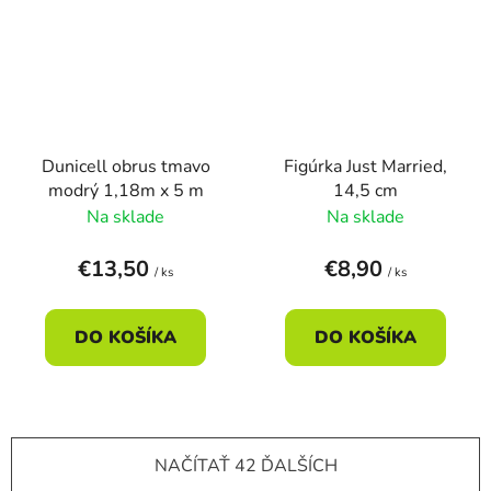
Dunicell obrus tmavo
Figúrka Just Married,
modrý 1,18m x 5 m
14,5 cm
Na sklade
Na sklade
€13,50
€8,90
/ ks
/ ks
DO KOŠÍKA
DO KOŠÍKA
NAČÍTAŤ 42 ĎALŠÍCH