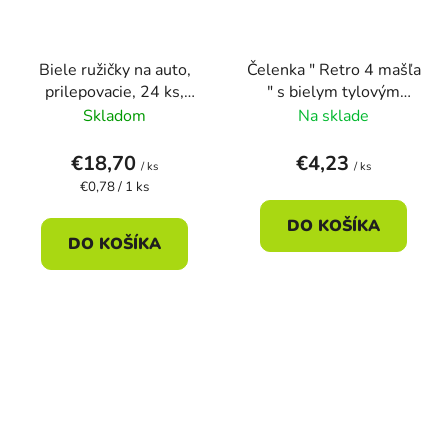
Biele ružičky na auto,
Čelenka " Retro 4 mašľa
prilepovacie, 24 ks,
" s bielym tylovým
veľkosť 9 cm
závojom
Skladom
Na sklade
€18,70
€4,23
/ ks
/ ks
Jednotková
€0,78 / 1 ks
cena:
DO KOŠÍKA
DO KOŠÍKA