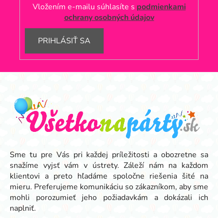
Vložením e-mailu súhlasíte s
podmienkami
u
ochrany osobných údajov
PRIHLÁSIŤ SA
Z
á
p
ä
t
i
e
Sme tu pre Vás pri každej príležitosti a obozretne sa
snažíme vyjsť vám v ústrety. Záleží nám na každom
klientovi a preto hľadáme spoločne riešenia šité na
mieru. Preferujeme komunikáciu so zákazníkom, aby sme
mohli porozumieť jeho požiadavkám a dokázali ich
naplniť.