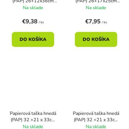
(PAP) 26+12x36cm
(PAP) 26+17x25cm
(50ks)
(50ks)
Na sklade
Na sklade
€9,38
€7,95
/ ks
/ ks
DO KOŠÍKA
DO KOŠÍKA
Papierová taška hnedá
Papierová taška hnedá
(PAP) 32 +21 x 33cm
(PAP) 32 +21 x 33cm
(1ks)
(250ks)
Na sklade
Na sklade