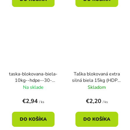
taska-blokovana-biela-
Taška blokovaná extra
10kg--hdpe--30-
silná biela 15kg (HDPE)
18x55cm--100ks
30+20x60cm (50ks)
Na sklade
Skladom
€2,94
€2,20
/ ks
/ ks
DO KOŠÍKA
DO KOŠÍKA