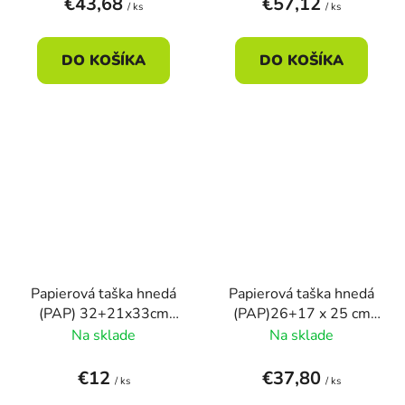
€43,68
€57,12
/ ks
/ ks
DO KOŠÍKA
DO KOŠÍKA
Papierová taška hnedá
Papierová taška hnedá
(PAP) 32+21x33cm
(PAP)26+17 x 25 cm
(50ks)
(250ks)
Na sklade
Na sklade
€12
€37,80
/ ks
/ ks