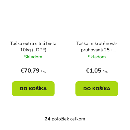
Taška extra silná biela
Taška mikroténová-
10kg (LDPE)
pruhovaná 25+
30+18x55cm (1000ks)
12x45cm 4kg (100ks)
Skladom
Skladom
€70,79
€1,05
/ ks
/ ks
DO KOŠÍKA
DO KOŠÍKA
24
položiek celkom
O
v