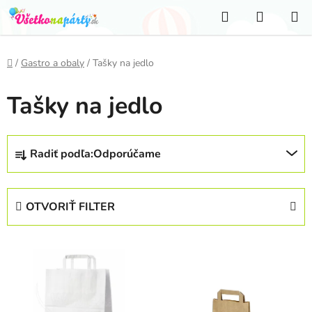
Prejsť
Hľadať
NÁKUP
na
KOŠÍK
obsah
Domov
/
Gastro a obaly
/
Tašky na jedlo
Tašky na jedlo
R
Radiť podľa:
Odporúčame
a
d
e
OTVORIŤ FILTER
n
i
V
e
ý
p
p
r
i
o