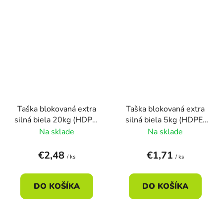
Taška blokovaná extra
Taška blokovaná extra
silná biela 20kg (HDPE)
silná biela 5kg (HDPE)
40+20x60cm (50ks)
24+11x46cm (100ks)
Na sklade
Na sklade
€2,48
€1,71
/ ks
/ ks
DO KOŠÍKA
DO KOŠÍKA