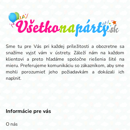
Z
á
p
ä
t
i
e
Sme tu pre Vás pri každej príležitosti a obozretne sa
snažíme vyjsť vám v ústrety. Záleží nám na každom
klientovi a preto hľadáme spoločne riešenia šité na
mieru. Preferujeme komunikáciu so zákazníkom, aby sme
mohli porozumieť jeho požiadavkám a dokázali ich
naplniť.
Informácie pre vás
O nás