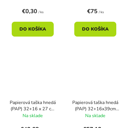
€0,30
€75
/ ks
/ ks
DO KOŠÍKA
DO KOŠÍKA
Papierová taška hnedá
Papierová taška hnedá
(PAP) 32+16 x 27 cm
(PAP) 32+16x39cm
(250ks)
(250ks)
Na sklade
Na sklade