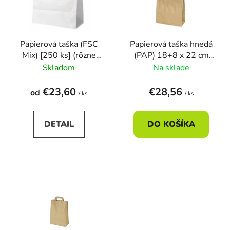
s
d
p
u
r
k
Papierová taška (FSC
Papierová taška hnedá
o
t
Mix) [250 ks] (rôzne
(PAP) 18+8 x 22 cm
d
o
veľkosti)
(250ks)
Skladom
Na sklade
u
v
k
€23,60
€28,56
od
/ ks
/ ks
t
o
DETAIL
DO KOŠÍKA
v