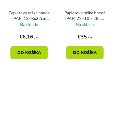
Papierová taška hnedá
Papierová taška hnedá
(PAP) 18+8x22cm
(PAP) 22+10 x 28 cm
(50ks)
(250ks)
Na sklade
Na sklade
€6,16
€35
/ ks
/ ks
DO KOŠÍKA
DO KOŠÍKA