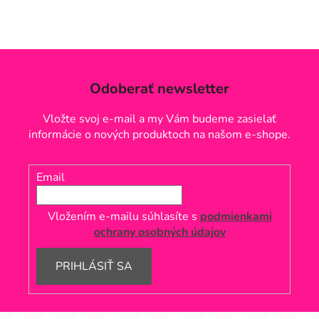
l
á
d
a
c
Odoberať newsletter
i
e
Vložte svoj e-mail a my Vám budeme zasielať
p
informácie o nových produktoch na našom e-shope.
r
v
k
Email
y
v
ý
Vložením e-mailu súhlasíte s
podmienkami
p
ochrany osobných údajov
i
s
PRIHLÁSIŤ SA
u