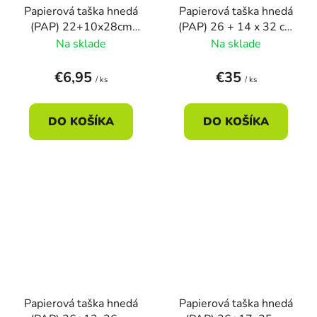
Papierová taška hnedá
Papierová taška hnedá
(PAP) 22+10x28cm
(PAP) 26 + 14 x 32 cm
(50ks)
(250ks)
Na sklade
Na sklade
€6,95
€35
/ ks
/ ks
DO KOŠÍKA
DO KOŠÍKA
Papierová taška hnedá
Papierová taška hnedá