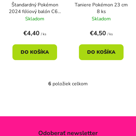
Štandardný Pokémon
Taniere Pokémon 23 cm
2024 fóliový balón C60
8 ks
Balený 43 cm
Skladom
Skladom
€4,40
€4,50
/ ks
/ ks
DO KOŠÍKA
DO KOŠÍKA
6
položiek celkom
O
v
l
á
d
a
c
Odoberať newsletter
i