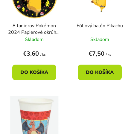
s
d
p
u
r
k
8 tanierov Pokémon
Fóliový balón Pikachu
o
t
2024 Papierové okrúhle
d
o
23 cm
Skladom
Skladom
u
v
k
€3,60
€7,50
/ ks
/ ks
t
o
DO KOŠÍKA
DO KOŠÍKA
v