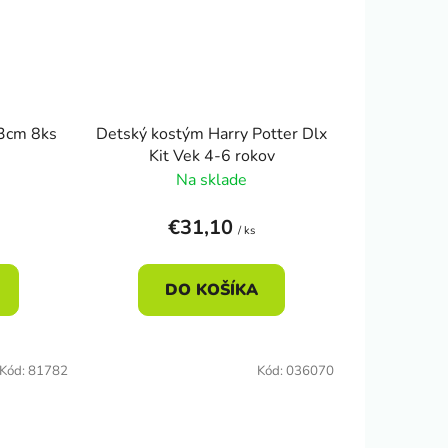
23cm 8ks
Detský kostým Harry Potter Dlx
Kit Vek 4-6 rokov
Na sklade
€31,10
/ ks
DO KOŠÍKA
Kód:
81782
Kód:
036070