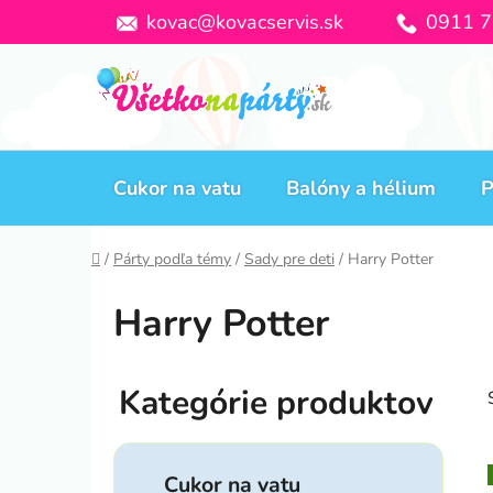
Prejsť
kovac@kovacservis.sk
0911 7
na
obsah
Cukor na vatu
Balóny a hélium
P
Domov
/
Párty podľa témy
/
Sady pre deti
/
Harry Potter
Harry Potter
B
o
č
K
Preskočiť
n
a
Cukor na vatu
kategórie