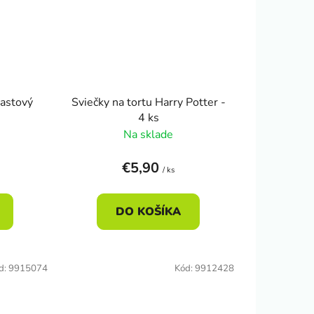
lastový
Sviečky na tortu Harry Potter -
4 ks
Na sklade
€5,90
/ ks
DO KOŠÍKA
d:
9915074
Kód:
9912428