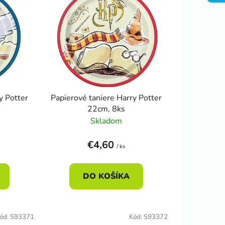
n
i
e
p
r
o
d
u
y Potter
Papierové taniere Harry Potter
k
22cm, 8ks
t
Skladom
o
v
€4,60
/ ks
DO KOŠÍKA
ód:
S93371
Kód:
S93372