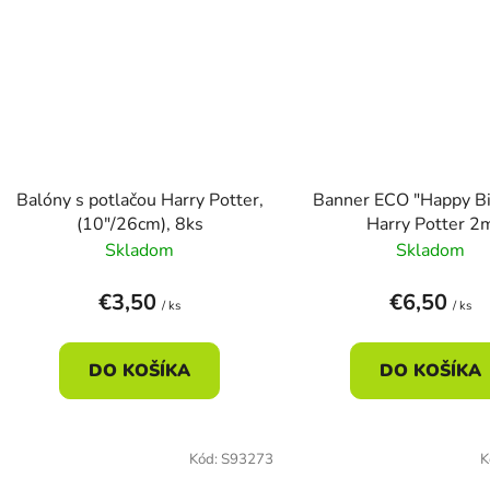
Balóny s potlačou Harry Potter,
Banner ECO "Happy Bi
(10"/26cm), 8ks
Harry Potter 2
Skladom
Skladom
€3,50
€6,50
/ ks
/ ks
DO KOŠÍKA
DO KOŠÍKA
Kód:
S93273
K