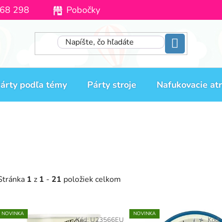
68 298
Pobočky
Moja objednávka
árty podľa témy
Párty stroje
Nafukovacie atr
Stránka
1
z
1
-
21
položiek celkom
NOVINKA
NOVINKA
V
Kód:
U23566EU
Kód: