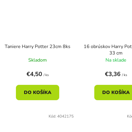
Taniere Harry Potter 23cm 8ks
16 obrúskov Harry Pot
33 cm
Skladom
Na sklade
€4,50
€3,36
/ ks
/ ks
DO KOŠÍKA
DO KOŠÍKA
Kód:
4042175
Kó