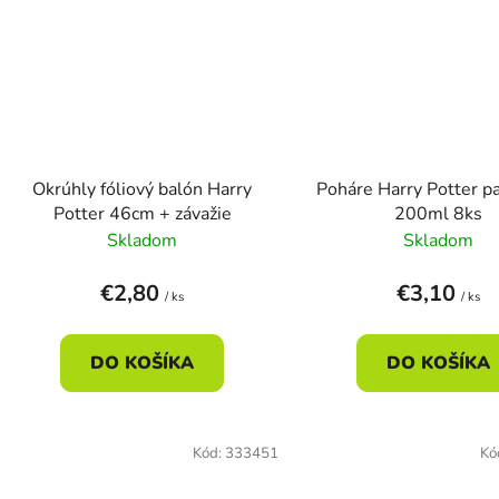
Okrúhly fóliový balón Harry
Poháre Harry Potter p
Potter 46cm + závažie
200ml 8ks
Skladom
Skladom
€2,80
€3,10
/ ks
/ ks
DO KOŠÍKA
DO KOŠÍKA
Kód:
333451
Kó