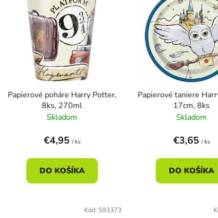
ý
p
s
p
r
o
Papierové poháre Harry Potter,
Papierové taniere Harr
d
8ks, 270ml
17cm, 8ks
u
Skladom
Skladom
k
t
€4,95
€3,65
/ ks
/ ks
o
v
DO KOŠÍKA
DO KOŠÍKA
Kód:
S93373
K