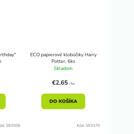
rthday"
ECO papierové klobúčiky Harry
m
Potter, 6ks
Skladom
€2,65
/ ks
DO KOŠÍKA
ód:
S93506
Kód:
S93370