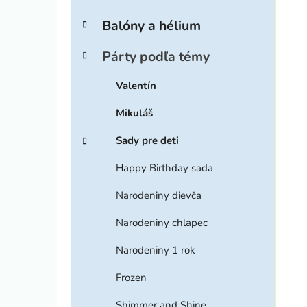
ý
t
p
e
Balóny a hélium
g
a
ó
i
n
Párty podľa témy
r
e
i
Valentín
l
e
Mikuláš
Sady pre deti
Happy Birthday sada
Narodeniny dievča
Narodeniny chlapec
Narodeniny 1 rok
Frozen
Shimmer and Shine