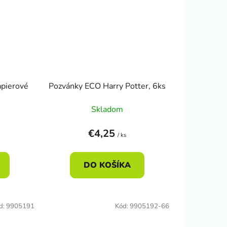
apierové
Pozvánky ECO Harry Potter, 6ks
Skladom
€4,25
/ ks
DO KOŠÍKA
d:
9905191
Kód:
9905192-66