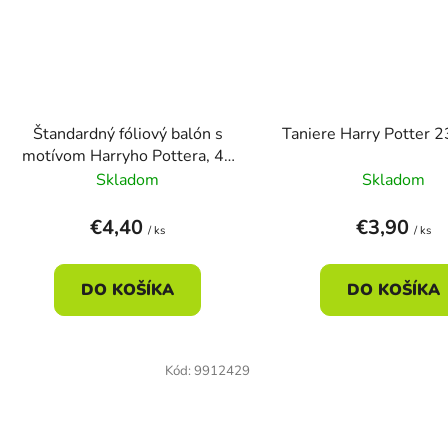
Štandardný fóliový balón s
Taniere Harry Potter 
motívom Harryho Pottera, 43
cm
Skladom
Skladom
€4,40
€3,90
/ ks
/ ks
DO KOŠÍKA
DO KOŠÍKA
Kód:
9912429