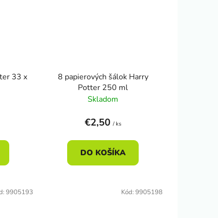
ter 33 x
8 papierových šálok Harry
Potter 250 ml
Skladom
€2,50
/ ks
DO KOŠÍKA
d:
9905193
Kód:
9905198