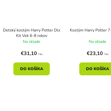
Detský kostým Harry Potter Dlx
Kostým Harry Potter 7
Kit Vek 6-8 rokov
Na sklade
Na sklade
€31,10
€23,10
/ ks
/ ks
DO KOŠÍKA
DO KOŠÍKA
O
v
l
á
d