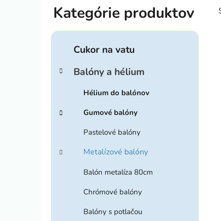
B
o
č
K
Preskočiť
n
a
Cukor na vatu
kategórie
ý
t
p
e
Balóny a hélium
g
a
ó
i
n
Hélium do balónov
r
e
i
Gumové balóny
l
e
Pastelové balóny
Metalízové balóny
Balón metalíza 80cm
Chrómové balóny
Balóny s potlačou