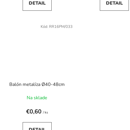
DETAIL
DETAIL
Kód:
RR16PM/033
Balón metalíza Ø40-48cm
Na sklade
€0,60
/ ks
DETAIL