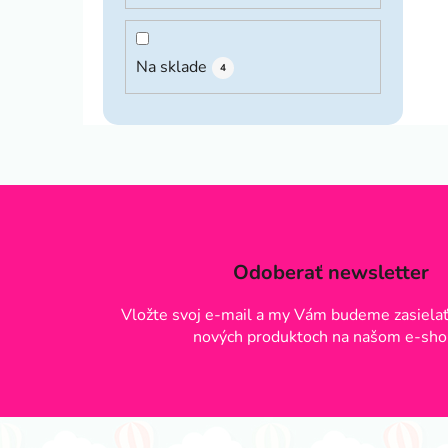
Na sklade
4
Odoberať newsletter
Vložte svoj e-mail a my Vám budeme zasielať
nových produktoch na našom e-sho