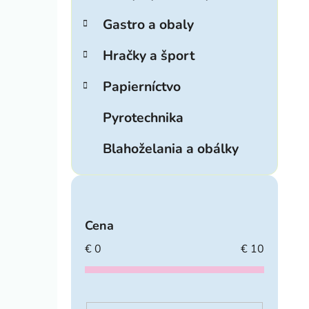
Gastro a obaly
Hračky a šport
Papierníctvo
Pyrotechnika
Blahoželania a obálky
Cena
€
0
€
10