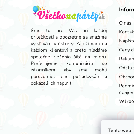
Z
á
Infor
p
ä
O nás
t
Sme tu pre Vás pri každej
Kontak
príležitosti a obozretne sa snažíme
i
Napíšt
vyjsť vám v ústrety. Záleží nám na
e
Ceny d
každom klientovi a preto hľadáme
spoločne riešenia šité na mieru.
Reklam
Preferujeme komunikáciu so
Odstúp
zákazníkom, aby sme mohli
porozumieť jeho požiadavkám a
Obcho
dokázali ich naplniť.
Podmie
údajov
Veľko
Tento web p