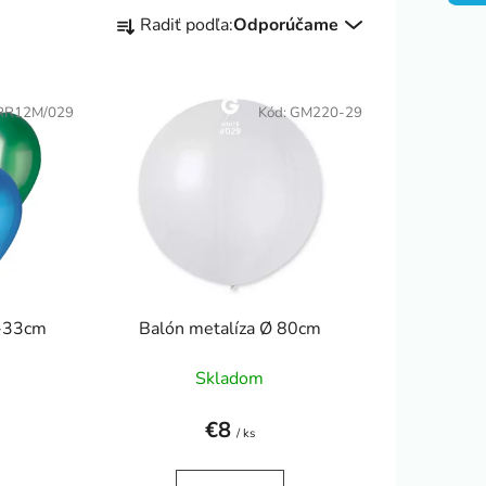
R
Radiť podľa:
Odporúčame
a
d
e
RR12M/029
Kód:
GM220-29
n
i
e
p
r
o
d
u
0-33cm
Balón metalíza Ø 80cm
k
t
Skladom
o
v
€8
/ ks