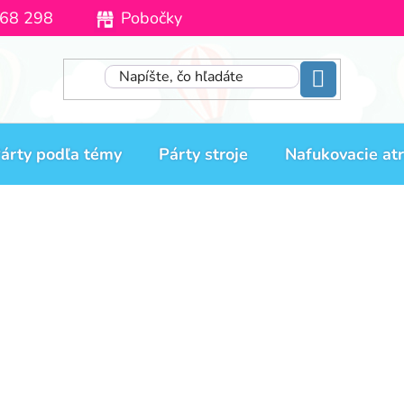
68 298
Pobočky
Moja objednávka
árty podľa témy
Párty stroje
Nafukovacie atr