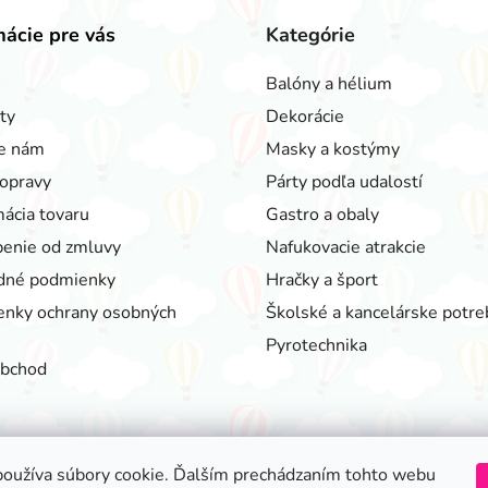
mácie pre vás
Kategórie
Balóny a hélium
ty
Dekorácie
e nám
Masky a kostýmy
opravy
Párty podľa udalostí
ácia tovaru
Gastro a obaly
enie od zmluvy
Nafukovacie atrakcie
dné podmienky
Hračky a šport
nky ochrany osobných
Školské a kancelárske potre
Pyrotechnika
obchod
oužíva súbory cookie. Ďalším prechádzaním tohto webu