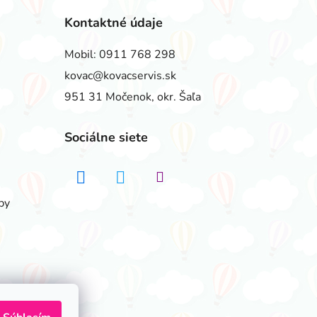
Kontaktné údaje
Mobil:
0911 768 298
kovac@kovacservis.sk
951 31 Močenok, okr. Šaľa
Sociálne siete
by