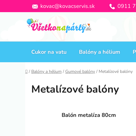
Prejsť
kovac@kovacservis.sk
0911 7
na
obsah
Cukor na vatu
Balóny a hélium
P
Domov
/
Balóny a hélium
/
Gumové balóny
/
Metalízové balóny
Metalízové balóny
Balón metalíza 80cm