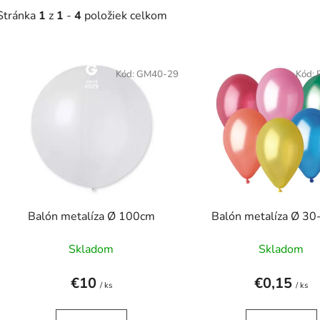
Stránka
1
z
1
-
4
položiek celkom
V
Kód:
GM40-29
Kód:
ý
p
s
p
r
o
Balón metalíza Ø 100cm
Balón metalíza Ø 3
d
u
Skladom
Skladom
k
t
€10
€0,15
/ ks
/ ks
o
v