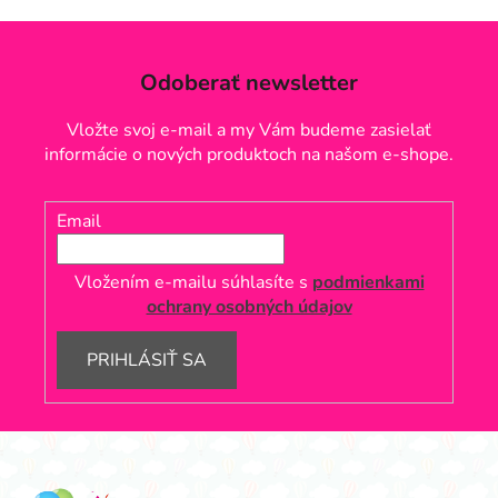
e
e
p
r
Odoberať newsletter
v
k
Vložte svoj e-mail a my Vám budeme zasielať
y
informácie o nových produktoch na našom e-shope.
v
ý
p
Email
i
s
Vložením e-mailu súhlasíte s
podmienkami
u
ochrany osobných údajov
PRIHLÁSIŤ SA
Z
á