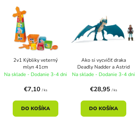
V
e
ý
p
p
r
i
o
s
d
p
u
r
k
2v1 Kýbliky veterný
Ako si vycvičiť draka
o
t
mlyn 41cm
Deadly Nadder a Astrid
d
o
Na sklade - Dodanie 3-4 dni
Na sklade - Dodanie 3-4 dni
u
v
k
€7,10
€28,95
/ ks
/ ks
t
o
DO KOŠÍKA
DO KOŠÍKA
v