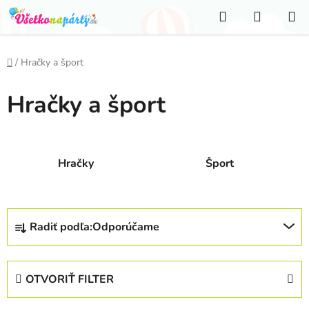
Prejsť
Hľadať
NÁKUP
na
KOŠÍK
obsah
Domov
/
Hračky a šport
Hračky a šport
Hračky
Šport
R
Radiť podľa:
Odporúčame
a
d
e
OTVORIŤ FILTER
n
i