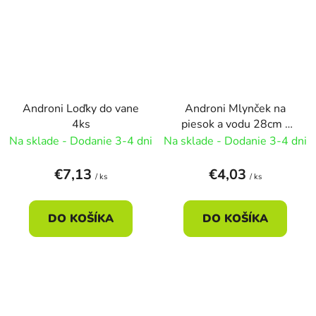
Androni Loďky do vane
Androni Mlynček na
4ks
piesok a vodu 28cm -
modrá
Na sklade - Dodanie 3-4 dni
Na sklade - Dodanie 3-4 dni
€7,13
€4,03
/ ks
/ ks
DO KOŠÍKA
DO KOŠÍKA