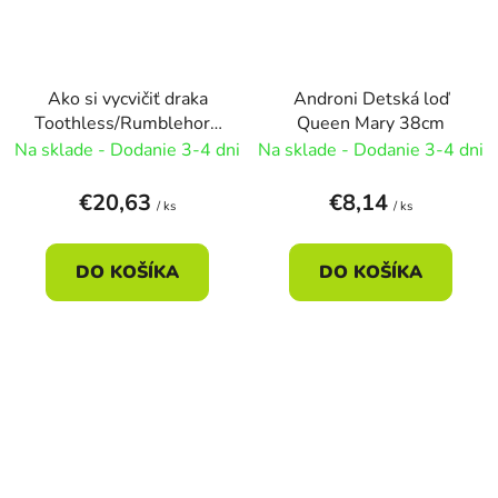
Ako si vycvičiť draka
Androni Detská loď
Toothless/Rumblehorn
Queen Mary 38cm
- Toothless
Na sklade - Dodanie 3-4 dni
Na sklade - Dodanie 3-4 dni
€20,63
€8,14
/ ks
/ ks
DO KOŠÍKA
DO KOŠÍKA