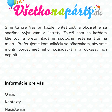
p
ä
t
i
e
Sme tu pre Vás pri každej príležitosti a obozretne sa
snažíme vyjsť vám v ústrety. Záleží nám na každom
klientovi a preto hľadáme spoločne riešenia šité na
mieru. Preferujeme komunikáciu so zákazníkom, aby sme
mohli porozumieť jeho požiadavkám a dokázali ich
naplniť.
Informácie pre vás
O nás
Kontakty
Napíšte nám