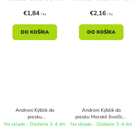
€1,84
€2,16
/ ks
/ ks
DO KOŠÍKA
DO KOŠÍKA
Androni Kýblik do
Androni Kýblik do
piesku
piesku Morské živočíchy
Medvedík+tiger 11cm
11cm
Na sklade - Dodanie 3-4 dni
Na sklade - Dodanie 3-4 dni