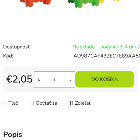
Dostupnosť
Na sklade - Dodanie 3-4 dni
(
Kód:
AD987CAF432EC7E89AA5
€2,05
DO KOŠÍKA
Jednotková cena:
Tlač
Opýtať sa
Zdieľať
Popis