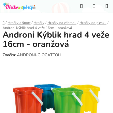
Prejsť
Hľadať
NÁKUP
na
KOŠÍK
obsah
Domov
/
Hračky a šport
/
Hračky
/
Hračky na záhradu
/
Hračky do piesku
/
Androni Kýblik hrad 4 veže 16cm - oranžová
Androni Kýblik hrad 4 veže
16cm - oranžová
Značka:
ANDRONI-GIOCATTOLI