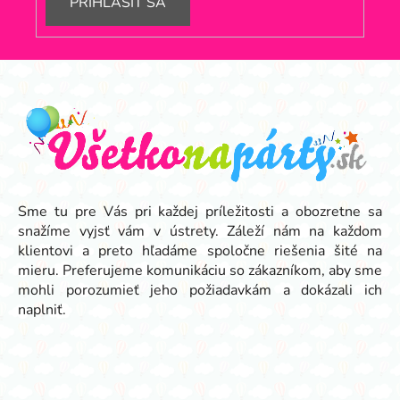
PRIHLÁSIŤ SA
Z
á
p
ä
t
i
e
Sme tu pre Vás pri každej príležitosti a obozretne sa
snažíme vyjsť vám v ústrety. Záleží nám na každom
klientovi a preto hľadáme spoločne riešenia šité na
mieru. Preferujeme komunikáciu so zákazníkom, aby sme
mohli porozumieť jeho požiadavkám a dokázali ich
naplniť.