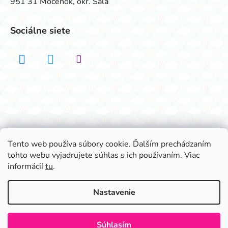
951 31 Močenok, okr. Šaľa
Sociálne siete
Realizovalo štúdio ADATELIER
Tento web používa súbory cookie. Ďalším prechádzaním
tohto webu vyjadrujete súhlas s ich používaním. Viac
Vytvoril Shoptet
informácií
tu
.
Copyright 2026
Všetko na párty
. Všetky práva
vyhradené.
Nastavenie
Súhlasím