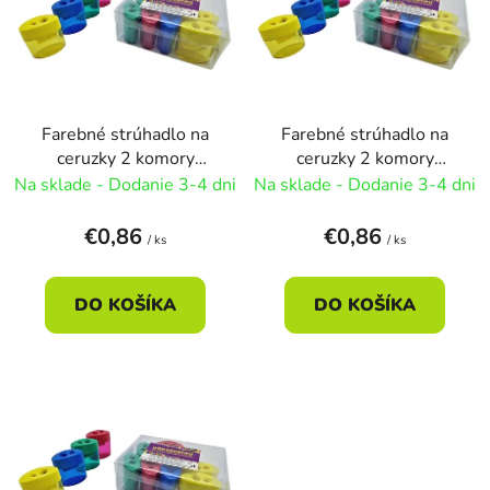
r
i
o
s
d
p
u
r
k
Farebné strúhadlo na
Farebné strúhadlo na
o
t
ceruzky 2 komory
ceruzky 2 komory
d
o
5x5cm - červená
5x5cm - modrá
Na sklade - Dodanie 3-4 dni
Na sklade - Dodanie 3-4 dni
u
v
k
€0,86
€0,86
/ ks
/ ks
t
o
DO KOŠÍKA
DO KOŠÍKA
v