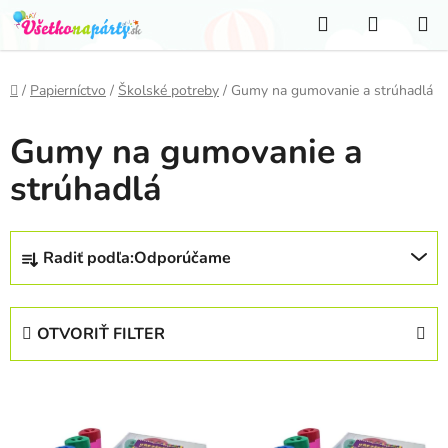
Prejsť
Hľadať
NÁKUP
na
KOŠÍK
obsah
Domov
/
Papierníctvo
/
Školské potreby
/
Gumy na gumovanie a strúhadlá
Gumy na gumovanie a
strúhadlá
R
Radiť podľa:
Odporúčame
a
d
e
OTVORIŤ FILTER
n
i
V
e
ý
p
p