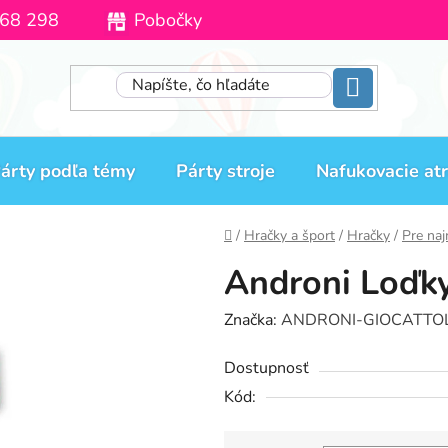
68 298
Pobočky
Moja objednávka
árty podľa témy
Párty stroje
Nafukovacie atr
Domov
/
Hračky a šport
/
Hračky
/
Pre na
Androni Loďky
Značka:
ANDRONI-GIOCATTOL
Dostupnosť
Kód: