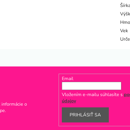
Šírk
Výš
Hmo
Vek
Urče
Email
Vložením e-mailu súhlasíte s
po
údajov
 informácie o
pe.
PRIHLÁSIŤ SA