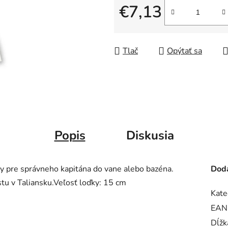
€7,13
Jednotková cena:
Tlač
Opýtať sa
Popis
Diskusia
ky pre správneho kapitána do vane alebo bazéna.
Doda
tu v Taliansku.Veľosť loďky: 15 cm
Kate
EAN
Dĺžk