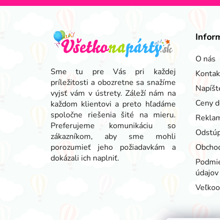
Z
á
Infor
p
ä
O nás
t
Sme tu pre Vás pri každej
Kontak
príležitosti a obozretne sa snažíme
i
Napíšt
vyjsť vám v ústrety. Záleží nám na
e
Ceny d
každom klientovi a preto hľadáme
spoločne riešenia šité na mieru.
Reklam
Preferujeme komunikáciu so
Odstúp
zákazníkom, aby sme mohli
porozumieť jeho požiadavkám a
Obcho
dokázali ich naplniť.
Podmie
údajov
Veľko