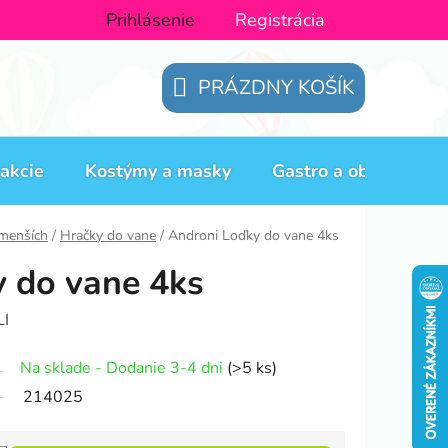
Prihlásenie
Registrácia
PRÁZDNY KOŠÍK
NÁKUPNÝ
KOŠÍK
akcie
Kostýmy a masky
Gastro a obaly
H
jmenších
/
Hračky do vane
/
Androni Loďky do vane 4ks
 do vane 4ks
I
Na sklade - Dodanie 3-4 dni
(>5 ks)
214025