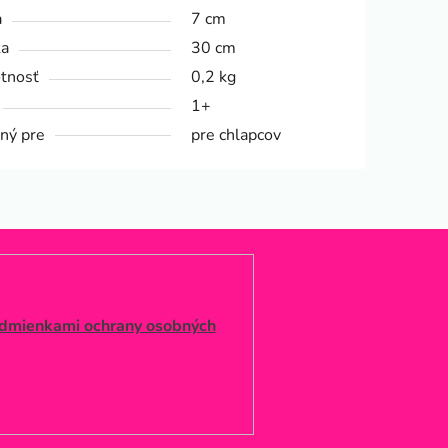
a
7 cm
ka
30 cm
tnosť
0,2 kg
1+
ný pre
pre chlapcov
dmienkami ochrany osobných