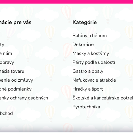
mácie pre vás
Kategórie
Balóny a hélium
ty
Dekorácie
e nám
Masky a kostýmy
opravy
Párty podľa udalostí
ácia tovaru
Gastro a obaly
enie od zmluvy
Nafukovacie atrakcie
dné podmienky
Hračky a šport
nky ochrany osobných
Školské a kancelárske potre
Pyrotechnika
obchod