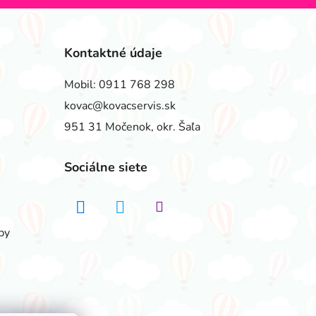
Kontaktné údaje
Mobil:
0911 768 298
kovac@kovacservis.sk
951 31 Močenok, okr. Šaľa
Sociálne siete
by