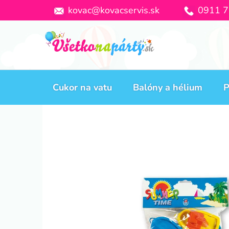
Prejsť
kovac@kovacservis.sk
0911 7
na
obsah
Cukor na vatu
Balóny a hélium
P