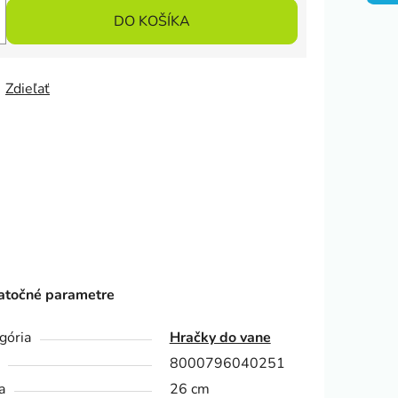
DO KOŠÍKA
Zdieľať
točné parametre
gória
Hračky do vane
8000796040251
a
26 cm