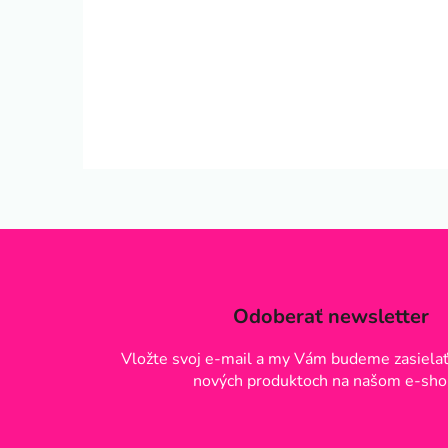
Odoberať newsletter
Vložte svoj e-mail a my Vám budeme zasielať
nových produktoch na našom e-sho