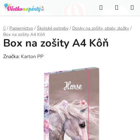
Prejsť
Hľadať
NÁKUP
na
KOŠÍK
obsah
Domov
/
Papierníctvo
/
Školské potreby
/
Dosky na zošity, obaly, zložky
/
Box na zošity A4 Kôň
Box na zošity A4 Kôň
Značka:
Karton PP