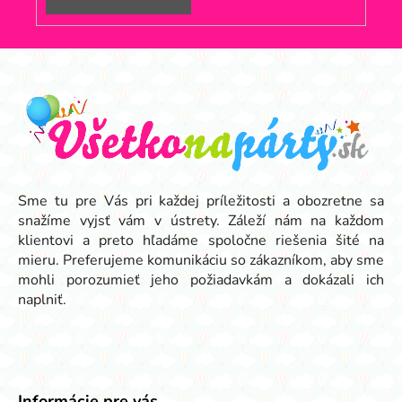
Z
á
p
ä
t
i
e
Sme tu pre Vás pri každej príležitosti a obozretne sa
snažíme vyjsť vám v ústrety. Záleží nám na každom
klientovi a preto hľadáme spoločne riešenia šité na
mieru. Preferujeme komunikáciu so zákazníkom, aby sme
mohli porozumieť jeho požiadavkám a dokázali ich
naplniť.
Informácie pre vás