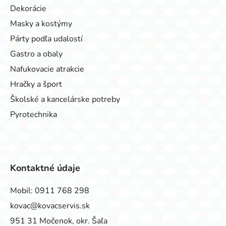
Dekorácie
Masky a kostýmy
Párty podľa udalostí
Gastro a obaly
Nafukovacie atrakcie
Hračky a šport
Školské a kancelárske potreby
Pyrotechnika
Kontaktné údaje
Mobil:
0911 768 298
kovac@kovacservis.sk
951 31 Močenok, okr. Šaľa