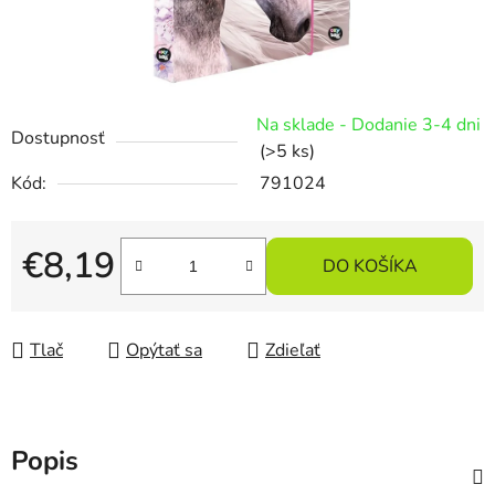
Na sklade - Dodanie 3-4 dni
Dostupnosť
(>5 ks)
Kód:
791024
€8,19
DO KOŠÍKA
Jednotková cena:
Tlač
Opýtať sa
Zdieľať
Popis