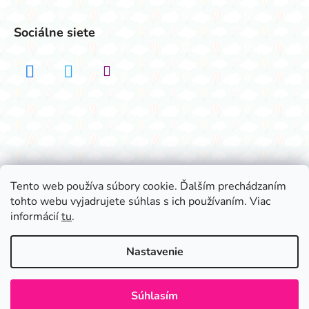
Sociálne siete
Realizovalo štúdio ADATELIER
Tento web používa súbory cookie. Ďalším prechádzaním
tohto webu vyjadrujete súhlas s ich používaním. Viac
Vytvoril Shoptet
informácií
tu
.
Copyright 2026
Všetko na párty
. Všetky práva
vyhradené.
Nastavenie
Súhlasím