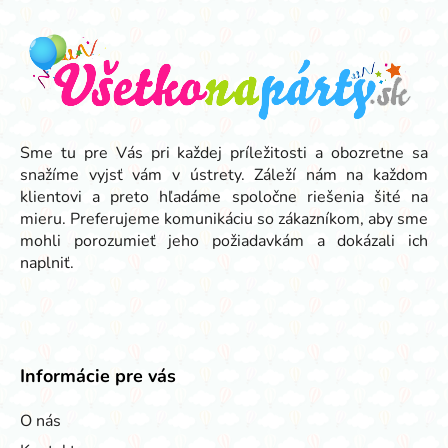
á
p
ä
t
i
e
Sme tu pre Vás pri každej príležitosti a obozretne sa
snažíme vyjsť vám v ústrety. Záleží nám na každom
klientovi a preto hľadáme spoločne riešenia šité na
mieru. Preferujeme komunikáciu so zákazníkom, aby sme
mohli porozumieť jeho požiadavkám a dokázali ich
naplniť.
Informácie pre vás
O nás