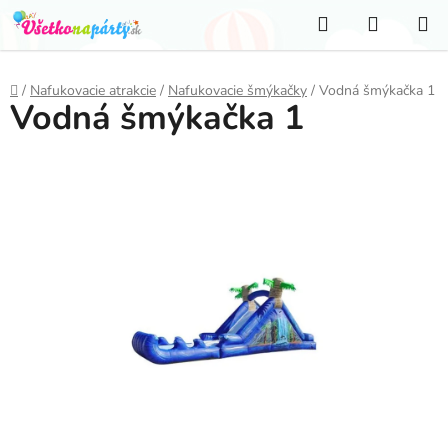
Prejsť
Hľadať
NÁKUP
na
KOŠÍK
obsah
Domov
/
Nafukovacie atrakcie
/
Nafukovacie šmýkačky
/
Vodná šmýkačka 1
Vodná šmýkačka 1