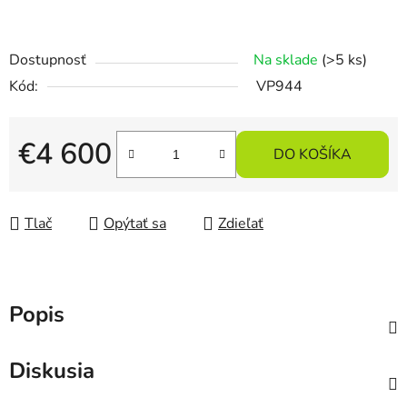
Dostupnosť
Na sklade
(>5 ks)
Kód:
VP944
€4 600
DO KOŠÍKA
Jednotková cena:
Tlač
Opýtať sa
Zdieľať
Popis
Diskusia