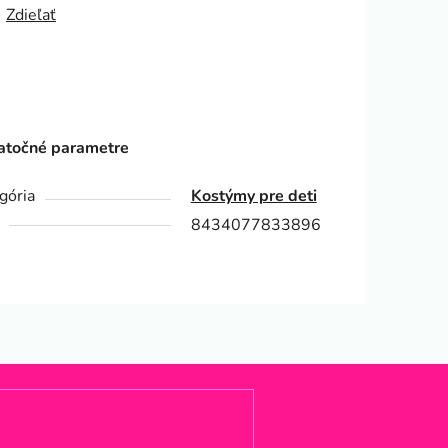
Zdieľať
točné parametre
gória
Kostýmy pre deti
8434077833896