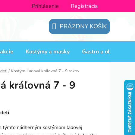
Prihlásenie
Registrácia
PRÁZDNY KOŠÍK
NÁKUPNÝ
KOŠÍK
akcie
Kostýmy a masky
Gastro a obaly
H
deti
/
Kostým Ľadová kráľovná 7 - 9 rokov
 kráľovná 7 - 9
deti
el s týmto nádherným kostýmom ľadovej