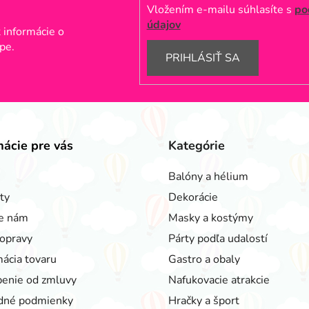
Vložením e-mailu súhlasíte s
po
údajov
 informácie o
pe.
PRIHLÁSIŤ SA
mácie pre vás
Kategórie
Balóny a hélium
ty
Dekorácie
e nám
Masky a kostýmy
opravy
Párty podľa udalostí
ácia tovaru
Gastro a obaly
enie od zmluvy
Nafukovacie atrakcie
dné podmienky
Hračky a šport