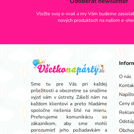
Odoberať newsletter
Vložte svoj e-mail a my Vám budeme zasielať
nových produktoch na našom e-sho
Z
á
Infor
p
ä
O nás
t
Sme tu pre Vás pri každej
Kontak
príležitosti a obozretne sa snažíme
i
Napíšt
vyjsť vám v ústrety. Záleží nám na
e
Ceny d
každom klientovi a preto hľadáme
spoločne riešenia šité na mieru.
Reklam
Preferujeme komunikáciu so
Odstúp
zákazníkom, aby sme mohli
porozumieť jeho požiadavkám a
Obcho