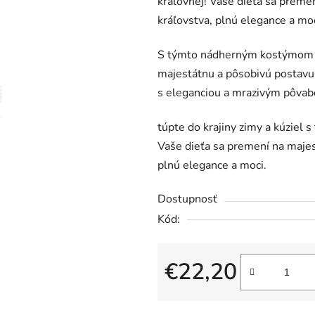
kráľovnej! Vaše dieťa sa preme
kráľovstva, plnú elegance a moc
S týmto nádherným kostýmom ľa
majestátnu a pôsobivú postavu 
s eleganciou a mrazivým pôva
túpte do krajiny zimy a kúziel
Vaše dieťa sa premení na majes
plnú elegance a moci.
Dostupnosť
Kód:
€22,20
Jednotková cena: