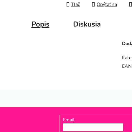
Tlač
Opýtať sa
Popis
Diskusia
Doda
Kate
EAN
Email