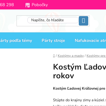
68 298
Pobočky
Moja objednávka
árty podľa témy
Párty stroje
Nafukovacie atr
Domov
/
Kostýmy a masky
/
Kostýmy pre 
Kostým Ľadová
rokov
Kostým Ľadovej Kráľovnej pre 
Stúpte do krajiny zimy a kúzi