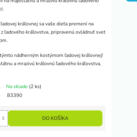
ní na majestátnu a mrazivú kráľovnú ľadového
i.
dovej kráľovnej sa vaše dieťa premení na
z ľadového kráľovstva, pripravenú ovládnuť svet
bom.
 s týmto nádherným kostýmom ľadovej kráľovnej!
tátnu a mrazivú kráľovnú ľadového kráľovstva,
Na sklade
(2 ks)
83390
DO KOŠÍKA