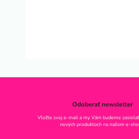
Odoberať newsletter
Vložte svoj e-mail a my Vám budeme zasielať
nových produktoch na našom e-sho