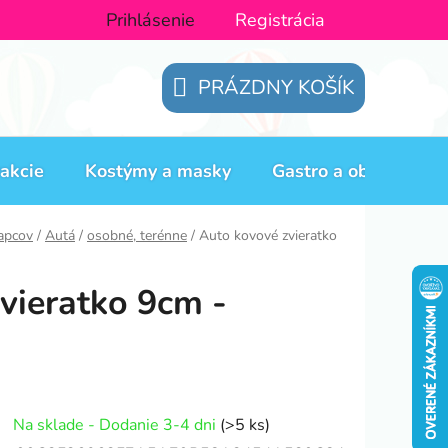
Prihlásenie
Registrácia
PRÁZDNY KOŠÍK
NÁKUPNÝ
KOŠÍK
akcie
Kostýmy a masky
Gastro a obaly
H
lapcov
/
Autá
/
osobné, terénne
/
Auto kovové zvieratko
vieratko 9cm -
Na sklade - Dodanie 3-4 dni
(>5 ks)