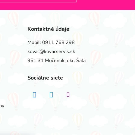
Kontaktné údaje
Mobil:
0911 768 298
kovac@kovacservis.sk
951 31 Močenok, okr. Šaľa
Sociálne siete
by