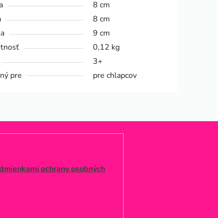
a
8 cm
a
8 cm
ka
9 cm
tnosť
0,12 kg
3+
ný pre
pre chlapcov
dmienkami ochrany osobných