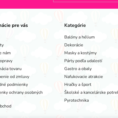
mácie pre vás
Kategórie
Balóny a hélium
ty
Dekorácie
e nám
Masky a kostýmy
opravy
Párty podľa udalostí
ácia tovaru
Gastro a obaly
enie od zmluvy
Nafukovacie atrakcie
dné podmienky
Hračky a šport
nky ochrany osobných
Školské a kancelárske potre
Pyrotechnika
obchod