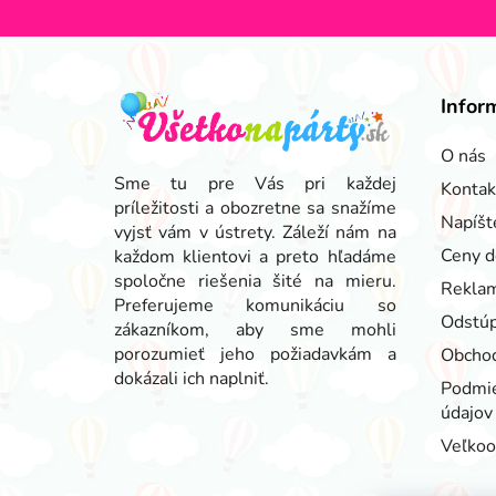
Z
á
Infor
p
ä
O nás
t
Sme tu pre Vás pri každej
Kontak
príležitosti a obozretne sa snažíme
i
Napíšt
vyjsť vám v ústrety. Záleží nám na
e
Ceny d
každom klientovi a preto hľadáme
spoločne riešenia šité na mieru.
Reklam
Preferujeme komunikáciu so
Odstúp
zákazníkom, aby sme mohli
porozumieť jeho požiadavkám a
Obcho
dokázali ich naplniť.
Podmie
údajov
Veľko