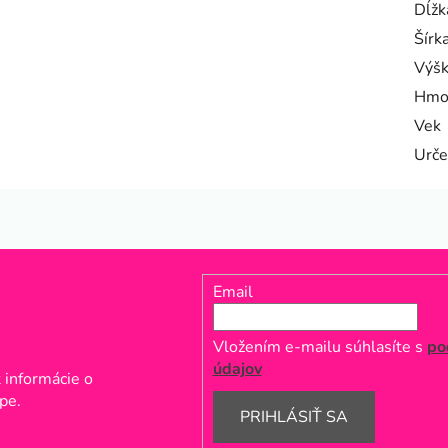
Dĺžk
Šírk
Výš
Hmo
Vek
Urče
Email
Vložením e-mailu súhlasíte s
po
údajov
 informácie o
pe.
PRIHLÁSIŤ SA