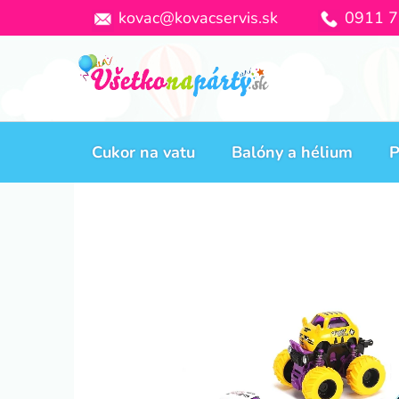
Prejsť
kovac@kovacservis.sk
0911 7
na
obsah
Cukor na vatu
Balóny a hélium
P