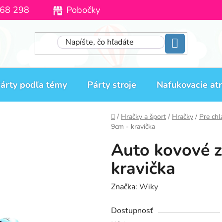
68 298
Pobočky
Moja objednávka
árty podľa témy
Párty stroje
Nafukovacie atr
Domov
/
Hračky a šport
/
Hračky
/
Pre ch
9cm - kravička
Auto kovové z
kravička
Značka:
Wiky
Dostupnosť