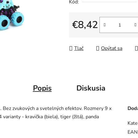
Kód:
€8,42
Jednotková cena:
Tlač
Opýtať sa
Popis
Diskusia
. Bez zvukových a svetelných efektov. Rozmery 9 x
Doda
arianty - kravička (biela), tiger (žltá), panda
Kate
EAN