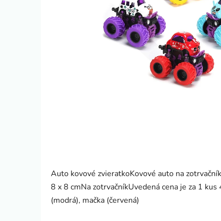
Auto kovové zvieratkoKovové auto na zotrvačník
8 x 8 cmNa zotrvačníkUvedená cena je za 1 kus 4 v
(modrá), mačka (červená)