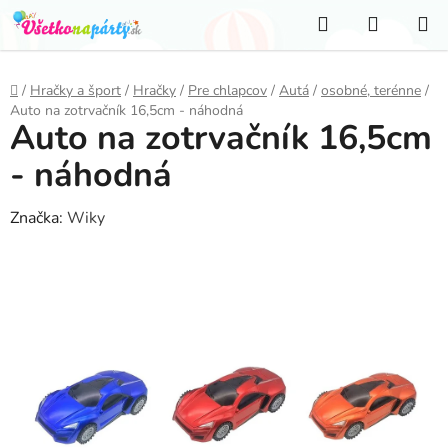
Prejsť
Hľadať
NÁKUP
na
KOŠÍK
obsah
Domov
/
Hračky a šport
/
Hračky
/
Pre chlapcov
/
Autá
/
osobné, terénne
/
Auto na zotrvačník 16,5cm - náhodná
Auto na zotrvačník 16,5cm
- náhodná
Značka:
Wiky