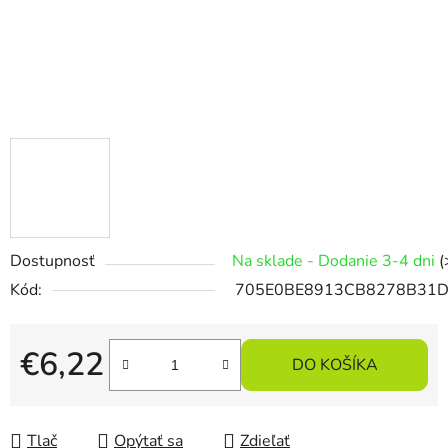
Dostupnosť
Na sklade - Dodanie 3-4 dni
(
Kód:
705E0BE8913CB8278B31
€6,22
DO KOŠÍKA
Jednotková cena:
Tlač
Opýtať sa
Zdieľať