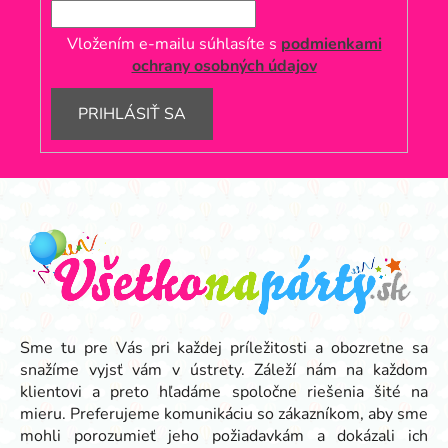
Vložením e-mailu súhlasíte s
podmienkami
ochrany osobných údajov
PRIHLÁSIŤ SA
Z
á
p
ä
t
i
e
Sme tu pre Vás pri každej príležitosti a obozretne sa
snažíme vyjsť vám v ústrety. Záleží nám na každom
klientovi a preto hľadáme spoločne riešenia šité na
mieru. Preferujeme komunikáciu so zákazníkom, aby sme
mohli porozumieť jeho požiadavkám a dokázali ich