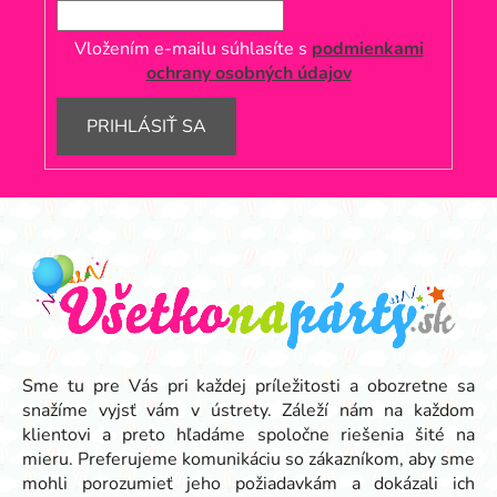
Vložením e-mailu súhlasíte s
podmienkami
ochrany osobných údajov
PRIHLÁSIŤ SA
Z
á
p
ä
t
i
e
Sme tu pre Vás pri každej príležitosti a obozretne sa
snažíme vyjsť vám v ústrety. Záleží nám na každom
klientovi a preto hľadáme spoločne riešenia šité na
mieru. Preferujeme komunikáciu so zákazníkom, aby sme
mohli porozumieť jeho požiadavkám a dokázali ich