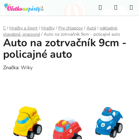
Prejsť
Hľadať
NÁKUP
na
KOŠÍK
obsah
Domov
/
Hračky a šport
/
Hračky
/
Pre chlapcov
/
Autá
/
nákladné,
stavebné, pracovné
/
Auto na zotrvačník 9cm - policajné auto
Auto na zotrvačník 9cm -
policajné auto
Značka:
Wiky