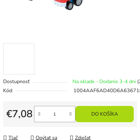
Dostupnosť
Na sklade - Dodanie 3-4 dni
(
Kód:
1004AAF6AD40D6A63671
€7,08
DO KOŠÍKA
Jednotková cena:
Tlač
Opýtať sa
Zdieľať