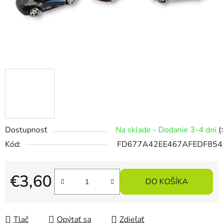
Dostupnosť
Na sklade - Dodanie 3-4 dni
(
Kód:
FD677A42EE467AFEDF854
€3,60
DO KOŠÍKA
Jednotková cena:
Tlač
Opýtať sa
Zdieľať