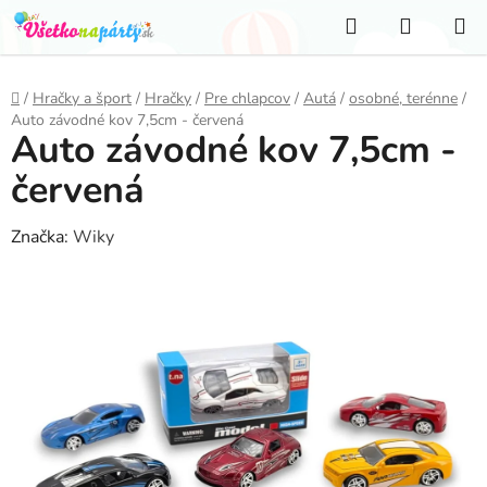
Prejsť
Hľadať
NÁKUP
na
KOŠÍK
obsah
Domov
/
Hračky a šport
/
Hračky
/
Pre chlapcov
/
Autá
/
osobné, terénne
/
Auto závodné kov 7,5cm - červená
Auto závodné kov 7,5cm -
červená
Značka:
Wiky