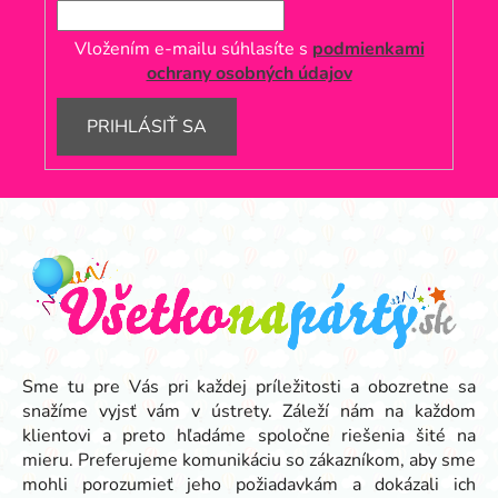
Vložením e-mailu súhlasíte s
podmienkami
ochrany osobných údajov
PRIHLÁSIŤ SA
Z
á
p
ä
t
i
e
Sme tu pre Vás pri každej príležitosti a obozretne sa
snažíme vyjsť vám v ústrety. Záleží nám na každom
klientovi a preto hľadáme spoločne riešenia šité na
mieru. Preferujeme komunikáciu so zákazníkom, aby sme
mohli porozumieť jeho požiadavkám a dokázali ich