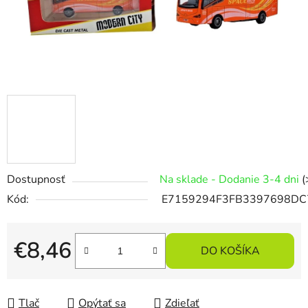
Dostupnosť
Na sklade - Dodanie 3-4 dni
(
Kód:
E7159294F3FB3397698DC
€8,46
DO KOŠÍKA
Jednotková cena:
Tlač
Opýtať sa
Zdieľať