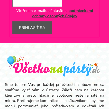
Vložením e-mailu súhlasíte s
podmienkami
ochrany osobných údajov
PRIHLÁSIŤ SA
Z
á
p
ä
t
i
e
Sme tu pre Vás pri každej príležitosti a obozretne sa
snažíme vyjsť vám v ústrety. Záleží nám na každom
klientovi a preto hľadáme spoločne riešenia šité na
mieru. Preferujeme komunikáciu so zákazníkom, aby sme
mohli porozumieť jeho požiadavkám a dokázali ich