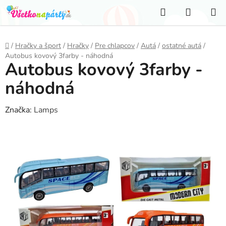
Prejsť
Hľadať
NÁKUP
na
KOŠÍK
obsah
Domov
/
Hračky a šport
/
Hračky
/
Pre chlapcov
/
Autá
/
ostatné autá
/
Autobus kovový 3farby - náhodná
Autobus kovový 3farby -
náhodná
Značka:
Lamps