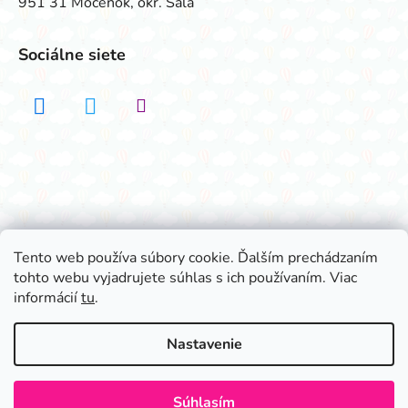
951 31 Močenok, okr. Šaľa
Sociálne siete
Realizovalo štúdio ADATELIER
Tento web používa súbory cookie. Ďalším prechádzaním
tohto webu vyjadrujete súhlas s ich používaním. Viac
Vytvoril Shoptet
informácií
tu
.
Copyright 2026
Všetko na párty
. Všetky práva
vyhradené.
Nastavenie
Súhlasím