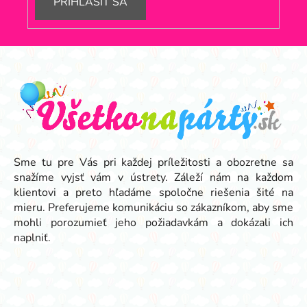
PRIHLÁSIŤ SA
Z
á
p
ä
t
i
e
Sme tu pre Vás pri každej príležitosti a obozretne sa
snažíme vyjsť vám v ústrety. Záleží nám na každom
klientovi a preto hľadáme spoločne riešenia šité na
mieru. Preferujeme komunikáciu so zákazníkom, aby sme
mohli porozumieť jeho požiadavkám a dokázali ich
naplniť.