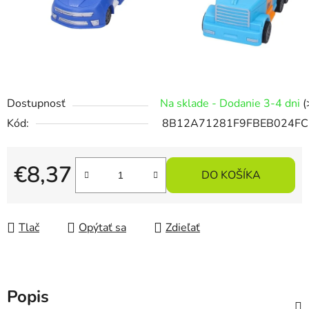
Dostupnosť
Na sklade - Dodanie 3-4 dni
(
Kód:
8B12A71281F9FBEB024F
€8,37
DO KOŠÍKA
Jednotková cena:
Tlač
Opýtať sa
Zdieľať
Popis