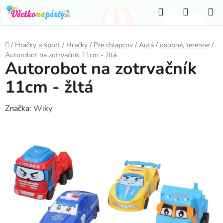
Prejsť
Hľadať
NÁKUP
na
KOŠÍK
obsah
Domov
/
Hračky a šport
/
Hračky
/
Pre chlapcov
/
Autá
/
osobné, terénne
/
Autorobot na zotrvačník 11cm - žltá
Autorobot na zotrvačník
11cm - žltá
Značka:
Wiky