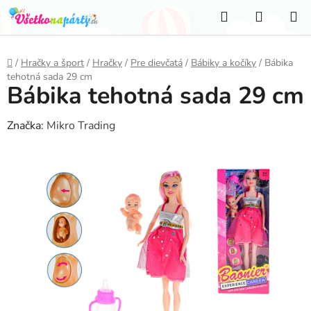
Prejsť
Hľadať
NÁKUP
na
KOŠÍK
obsah
Domov
/
Hračky a šport
/
Hračky
/
Pre dievčatá
/
Bábiky a kočíky
/
Bábika
tehotná sada 29 cm
Bábika tehotná sada 29 cm
Značka:
Mikro Trading