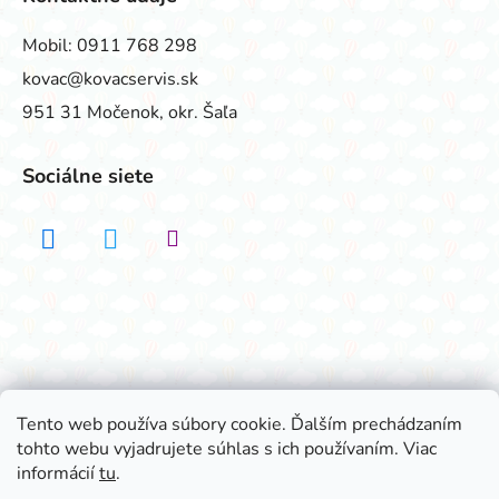
Mobil:
0911 768 298
kovac@kovacservis.sk
951 31 Močenok, okr. Šaľa
Sociálne siete
Realizovalo štúdio ADATELIER
Tento web používa súbory cookie. Ďalším prechádzaním
tohto webu vyjadrujete súhlas s ich používaním. Viac
Vytvoril Shoptet
informácií
tu
.
Copyright 2026
Všetko na párty
. Všetky práva