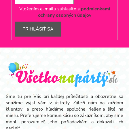
Vložením e-mailu súhlasíte s
podmienkami
ochrany osobných údajov
PRIHLÁSIŤ SA
Z
á
p
ä
t
i
e
Sme tu pre Vás pri každej príležitosti a obozretne sa
snažíme vyjsť vám v ústrety. Záleží nám na každom
klientovi a preto hľadáme spoločne riešenia šité na
mieru. Preferujeme komunikáciu so zákazníkom, aby sme
mohli porozumieť jeho požiadavkám a dokázali ich
naplniť.