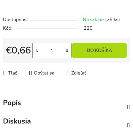
Dostupnosť
Na sklade
(>5 ks)
Kód:
220
€0,66
DO KOŠÍKA
Jednotková cena:
Tlač
Opýtať sa
Zdieľať
Popis
Diskusia