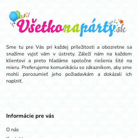
á
p
ä
t
i
e
Sme tu pre Vás pri každej príležitosti a obozretne sa
snažíme vyjsť vám v ústrety. Záleží nám na každom
klientovi a preto hľadáme spoločne riešenia šité na
mieru. Preferujeme komunikáciu so zákazníkom, aby sme
mohli porozumieť jeho požiadavkám a dokázali ich
naplniť.
Informácie pre vás
O nás