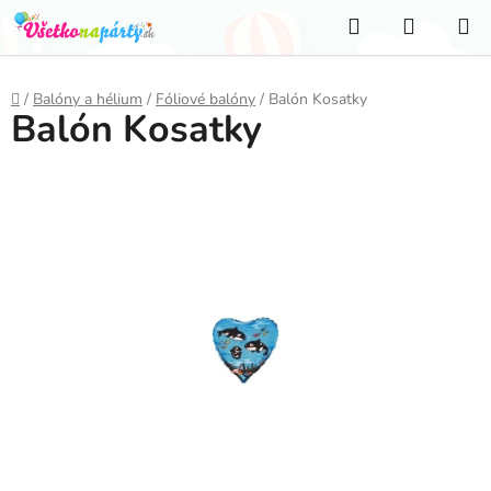
Prejsť
Hľadať
NÁKUP
na
KOŠÍK
obsah
Domov
/
Balóny a hélium
/
Fóliové balóny
/
Balón Kosatky
Balón Kosatky