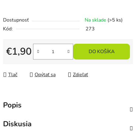
Dostupnosť
Na sklade
(>5 ks)
Kód:
273
€1,90
DO KOŠÍKA
Jednotková cena:
Tlač
Opýtať sa
Zdieľať
Popis
Diskusia