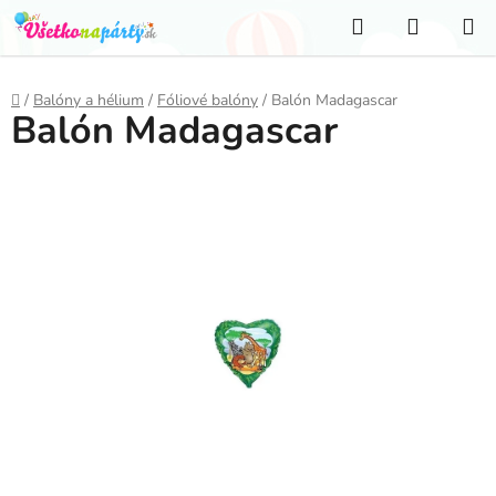
Prejsť
Hľadať
NÁKUP
na
KOŠÍK
obsah
Domov
/
Balóny a hélium
/
Fóliové balóny
/
Balón Madagascar
Balón Madagascar