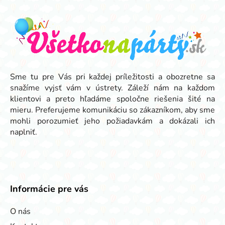
á
p
ä
t
i
e
Sme tu pre Vás pri každej príležitosti a obozretne sa
snažíme vyjsť vám v ústrety. Záleží nám na každom
klientovi a preto hľadáme spoločne riešenia šité na
mieru. Preferujeme komunikáciu so zákazníkom, aby sme
mohli porozumieť jeho požiadavkám a dokázali ich
naplniť.
Informácie pre vás
O nás