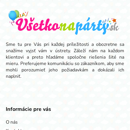
á
p
ä
t
i
e
Sme tu pre Vás pri každej príležitosti a obozretne sa
snažíme vyjsť vám v ústrety. Záleží nám na každom
klientovi a preto hľadáme spoločne riešenia šité na
mieru. Preferujeme komunikáciu so zákazníkom, aby sme
mohli porozumieť jeho požiadavkám a dokázali ich
naplniť.
Informácie pre vás
O nás