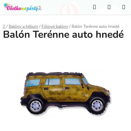
Prejsť
Hľadať
NÁKUP
na
KOŠÍK
obsah
Domov
/
Balóny a hélium
/
Fóliové balóny
/
Balón Terénne auto hnedé
Balón Terénne auto hnedé