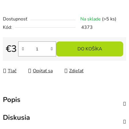
Dostupnosť
Na sklade
(>5 ks)
Kód:
4373
€3
DO KOŠÍKA
Jednotková cena:
Tlač
Opýtať sa
Zdieľať
Popis
Diskusia