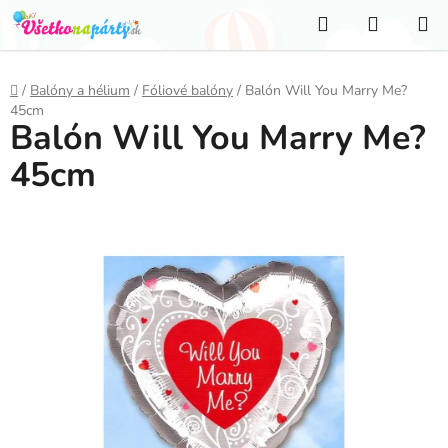
Prejsť
Hľadať
NÁKUP
na
KOŠÍK
obsah
Domov
/
Balóny a hélium
/
Fóliové balóny
/
Balón Will You Marry Me?
45cm
Balón Will You Marry Me?
45cm