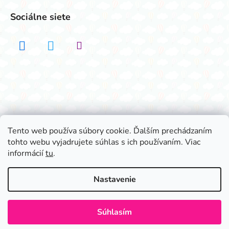
Sociálne siete
Realizovalo štúdio ADATELIER
Tento web používa súbory cookie. Ďalším prechádzaním
tohto webu vyjadrujete súhlas s ich používaním. Viac
Vytvoril Shoptet
informácií
tu
.
Copyright 2026
Všetko na párty
. Všetky práva
vyhradené.
Nastavenie
Súhlasím