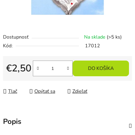
Dostupnosť
Na sklade
(>5 ks)
Kód:
17012
€2,50
DO KOŠÍKA
Jednotková cena:
Tlač
Opýtať sa
Zdieľať
Popis