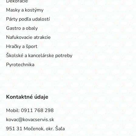
Dekorácie
Masky a kostýmy
Párty podľa udalostí
Gastro a obaly
Nafukovacie atrakcie
Hračky a šport
Školské a kancelárske potreby
Pyrotechnika
Kontaktné údaje
Mobil:
0911 768 298
kovac@kovacservis.sk
951 31 Močenok, okr. Šaľa