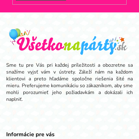
Z
á
p
ä
t
i
e
Sme tu pre Vás pri každej príležitosti a obozretne sa
snažíme vyjsť vám v ústrety. Záleží nám na každom
klientovi a preto hľadáme spoločne riešenia šité na
mieru. Preferujeme komunikáciu so zákazníkom, aby sme
mohli porozumieť jeho požiadavkám a dokázali ich
naplniť.
Informácie pre vás