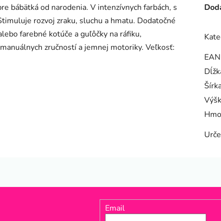
e bábätká od narodenia. V intenzívnych farbách, s
Doda
Stimuluje rozvoj zraku, sluchu a hmatu. Dodatočné
alebo farebné kotúče a guľôčky na ráfiku,
Kate
 manuálnych zručností a jemnej motoriky. Veľkosť:
EAN
Dĺžk
Šírk
Výš
Hmo
Urče
Email