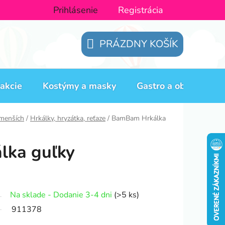
Prihlásenie
Registrácia
PRÁZDNY KOŠÍK
NÁKUPNÝ
KOŠÍK
akcie
Kostýmy a masky
Gastro a obaly
H
jmenších
/
Hrkálky, hryzátka, reťaze
/
BamBam Hrkálka
ka guľky
Na sklade - Dodanie 3-4 dni
(>5 ks)
911378