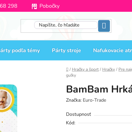
68 298
Pobočky
Moja objednávka
árty podľa témy
Párty stroje
Nafukovacie atr
Domov
/
Hračky a šport
/
Hračky
/
Pre na
guľky
BamBam Hrkál
Značka:
Euro-Trade
Dostupnosť
Kód: