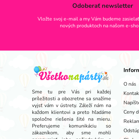
Odoberať newsletter
Vložte svoj e-mail a my Vám budeme zasielať
nových produktoch na našom e-sho
Z
á
Infor
p
ä
O nás
t
Sme tu pre Vás pri každej
Kontak
príležitosti a obozretne sa snažíme
i
Napíšt
vyjsť vám v ústrety. Záleží nám na
e
Ceny d
každom klientovi a preto hľadáme
spoločne riešenia šité na mieru.
Reklam
Preferujeme komunikáciu so
Odstúp
zákazníkom, aby sme mohli