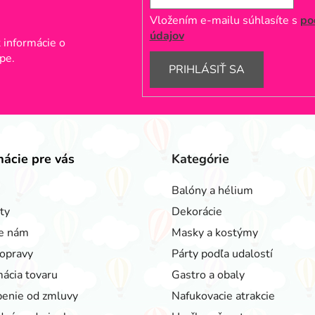
Vložením e-mailu súhlasíte s
po
údajov
 informácie o
pe.
PRIHLÁSIŤ SA
mácie pre vás
Kategórie
Balóny a hélium
ty
Dekorácie
e nám
Masky a kostýmy
opravy
Párty podľa udalostí
ácia tovaru
Gastro a obaly
enie od zmluvy
Nafukovacie atrakcie