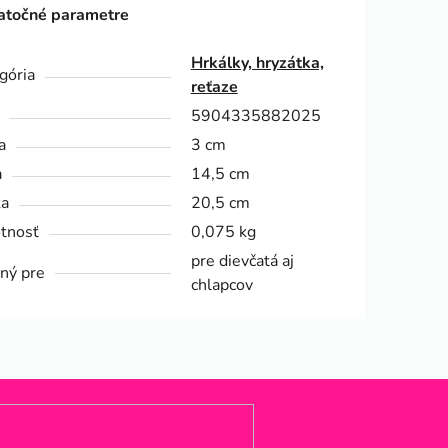
točné parametre
Hrkálky, hryzátka,
gória
reťaze
5904335882025
a
3 cm
a
14,5 cm
ka
20,5 cm
tnosť
0,075 kg
pre dievčatá aj
ný pre
chlapcov