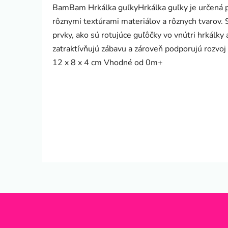
BamBam Hrkálka guľkyHrkálka guľky je určená pr
rôznymi textúrami materiálov a rôznych tvarov. 
prvky, ako sú rotujúce guľôčky vo vnútri hrkálky 
zatraktívňujú zábavu a zároveň podporujú rozvoj
12 x 8 x 4 cm Vhodné od 0m+