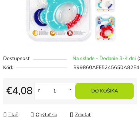
Dostupnosť
Na sklade - Dodanie 3-4 dni
(
Kód:
899860AFE5245650A82E4
€4,08
DO KOŠÍKA
Jednotková cena:
Tlač
Opýtať sa
Zdieľať