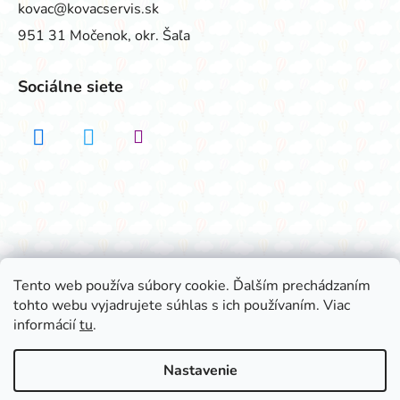
kovac@kovacservis.sk
951 31 Močenok, okr. Šaľa
Sociálne siete
Realizovalo štúdio ADATELIER
Tento web používa súbory cookie. Ďalším prechádzaním
tohto webu vyjadrujete súhlas s ich používaním. Viac
Vytvoril Shoptet
informácií
tu
.
Copyright 2026
Všetko na párty
. Všetky práva
vyhradené.
Nastavenie