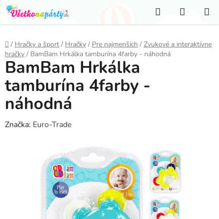
Prejsť
Hľadať
NÁKUP
na
KOŠÍK
obsah
Domov
/
Hračky a šport
/
Hračky
/
Pre najmenších
/
Zvukové a interaktívne
hračky
/
BamBam Hrkálka tamburína 4farby - náhodná
BamBam Hrkálka
tamburína 4farby -
náhodná
Značka:
Euro-Trade