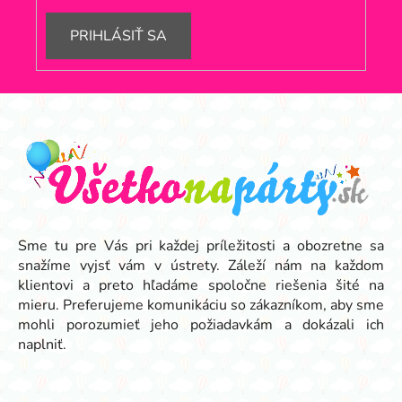
PRIHLÁSIŤ SA
Z
á
p
ä
t
i
e
Sme tu pre Vás pri každej príležitosti a obozretne sa
snažíme vyjsť vám v ústrety. Záleží nám na každom
klientovi a preto hľadáme spoločne riešenia šité na
mieru. Preferujeme komunikáciu so zákazníkom, aby sme
mohli porozumieť jeho požiadavkám a dokázali ich
naplniť.