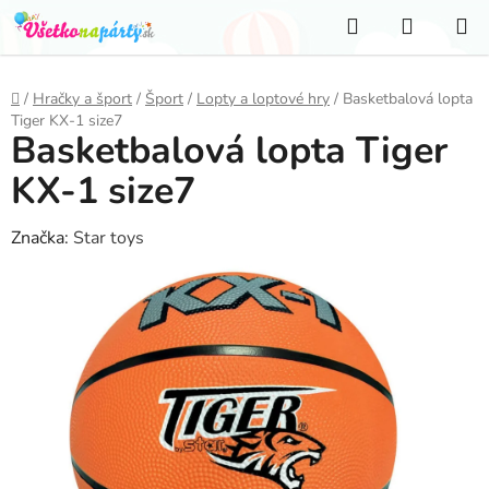
Prejsť
Hľadať
NÁKUP
na
KOŠÍK
obsah
Domov
/
Hračky a šport
/
Šport
/
Lopty a loptové hry
/
Basketbalová lopta
Tiger KX-1 size7
Basketbalová lopta Tiger
KX-1 size7
Značka:
Star toys