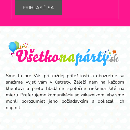
PRIHLÁSIŤ SA
Z
á
p
ä
t
i
e
Sme tu pre Vás pri každej príležitosti a obozretne sa
snažíme vyjsť vám v ústrety. Záleží nám na každom
klientovi a preto hľadáme spoločne riešenia šité na
mieru. Preferujeme komunikáciu so zákazníkom, aby sme
mohli porozumieť jeho požiadavkám a dokázali ich
naplniť.