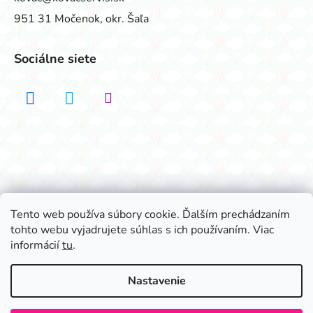
951 31 Močenok, okr. Šaľa
Sociálne siete
Realizovalo štúdio ADATELIER
Tento web používa súbory cookie. Ďalším prechádzaním
tohto webu vyjadrujete súhlas s ich používaním. Viac
Vytvoril Shoptet
informácií
tu
.
Copyright 2026
Všetko na párty
. Všetky práva
vyhradené.
Nastavenie