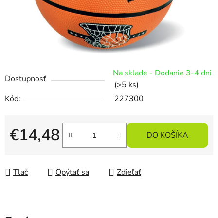
Na sklade - Dodanie 3-4 dni
Dostupnosť
(>5 ks)
Kód:
227300
€14,48
DO KOŠÍKA
Jednotková cena:
Tlač
Opýtať sa
Zdieľať