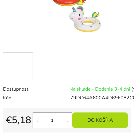
Dostupnosť
Na sklade - Dodanie 3-4 dni
(
Kód:
79DC64A600A4D69E082C
€5,18
DO KOŠÍKA
Jednotková cena: