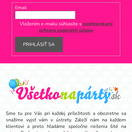
Email
Vložením e-mailu súhlasíte s
podmienkami
ochrany osobných údajov
PRIHLÁSIŤ SA
Z
á
p
ä
t
i
e
Sme tu pre Vás pri každej príležitosti a obozretne sa
snažíme vyjsť vám v ústrety. Záleží nám na každom
klientovi a preto hľadáme spoločne riešenia šité na