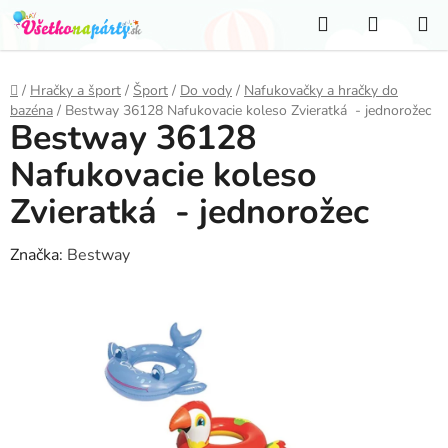
Prejsť
Hľadať
NÁKUP
na
KOŠÍK
obsah
Domov
/
Hračky a šport
/
Šport
/
Do vody
/
Nafukovačky a hračky do
bazéna
/
Bestway 36128 Nafukovacie koleso Zvieratká - jednorožec
Bestway 36128
Nafukovacie koleso
Zvieratká - jednorožec
Značka:
Bestway