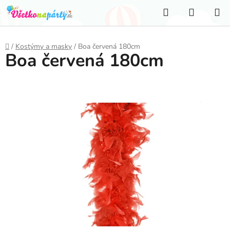
Prejsť
Hľadať
NÁKUP
na
KOŠÍK
obsah
Domov
/
Kostýmy a masky
/
Boa červená 180cm
Boa červená 180cm