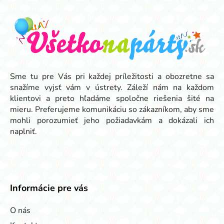
á
p
ä
t
i
e
Sme tu pre Vás pri každej príležitosti a obozretne sa
snažíme vyjsť vám v ústrety. Záleží nám na každom
klientovi a preto hľadáme spoločne riešenia šité na
mieru. Preferujeme komunikáciu so zákazníkom, aby sme
mohli porozumieť jeho požiadavkám a dokázali ich
naplniť.
Informácie pre vás
O nás