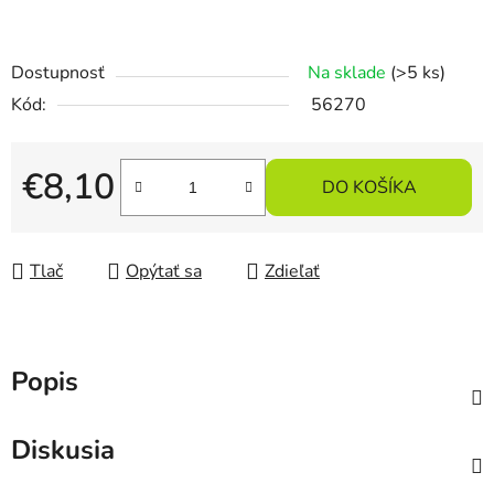
Dostupnosť
Na sklade
(>5 ks)
Kód:
56270
€8,10
DO KOŠÍKA
Jednotková cena:
Tlač
Opýtať sa
Zdieľať
Popis
Diskusia