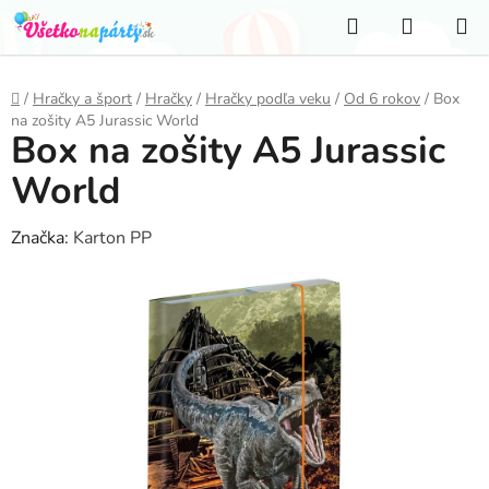
Prejsť
Hľadať
NÁKUP
na
KOŠÍK
obsah
Domov
/
Hračky a šport
/
Hračky
/
Hračky podľa veku
/
Od 6 rokov
/
Box
na zošity A5 Jurassic World
Box na zošity A5 Jurassic
World
Značka:
Karton PP