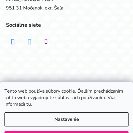
951 31 Močenok, okr. Šaľa
Sociálne siete
Realizovalo štúdio ADATELIER
Tento web používa súbory cookie. Ďalším prechádzaním
tohto webu vyjadrujete súhlas s ich používaním. Viac
Vytvoril Shoptet
informácií
tu
.
Copyright 2026
Všetko na párty
. Všetky práva
vyhradené.
Nastavenie