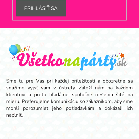
PRIHLÁSIŤ SA
Z
á
p
ä
t
i
e
Sme tu pre Vás pri každej príležitosti a obozretne sa
snažíme vyjsť vám v ústrety. Záleží nám na každom
klientovi a preto hľadáme spoločne riešenia šité na
mieru. Preferujeme komunikáciu so zákazníkom, aby sme
mohli porozumieť jeho požiadavkám a dokázali ich
naplniť.