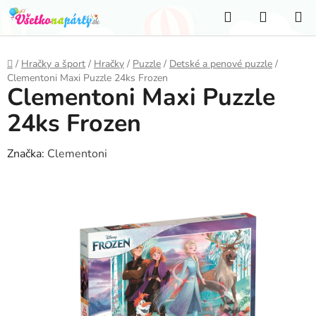
Prejsť
Hľadať
NÁKUP
na
KOŠÍK
obsah
Domov
/
Hračky a šport
/
Hračky
/
Puzzle
/
Detské a penové puzzle
/
Clementoni Maxi Puzzle 24ks Frozen
Clementoni Maxi Puzzle
24ks Frozen
Značka:
Clementoni