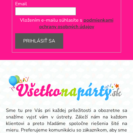
Email
Vložením e-mailu súhlasíte s
podmienkami
ochrany osobných údajov
PRIHLÁSIŤ SA
Z
á
p
ä
t
i
e
Sme tu pre Vás pri každej príležitosti a obozretne sa
snažíme vyjsť vám v ústrety. Záleží nám na každom
klientovi a preto hľadáme spoločne riešenia šité na
mieru. Preferujeme komunikáciu so zákazníkom, aby sme