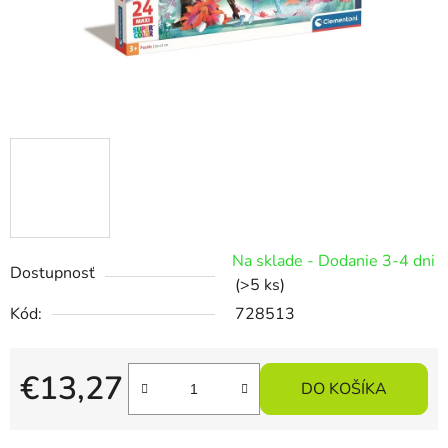
Na sklade - Dodanie 3-4 dni
Dostupnosť
(>5 ks)
Kód:
728513
€13,27
DO KOŠÍKA
Jednotková cena: