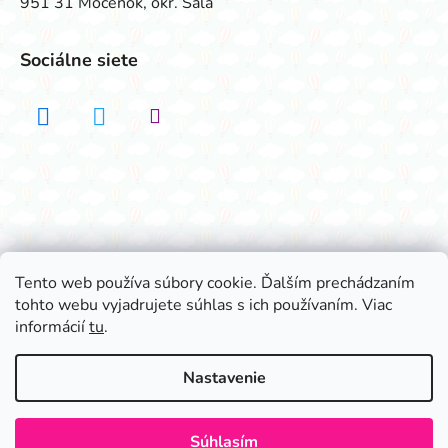
951 31 Močenok, okr. Šaľa
Sociálne siete
Realizovalo štúdio ADATELIER
Tento web používa súbory cookie. Ďalším prechádzaním
tohto webu vyjadrujete súhlas s ich používaním. Viac
Vytvoril Shoptet
informácií
tu
.
Copyright 2026
Všetko na párty
. Všetky práva
vyhradené.
Nastavenie
Súhlasím