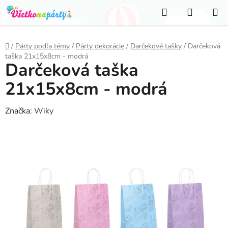
Prejsť
Hľadať
NÁKUP
na
KOŠÍK
obsah
Domov
/
Párty podľa témy
/
Párty dekorácie
/
Darčekové tašky
/
Darčeková
taška 21x15x8cm - modrá
Darčeková taška
21x15x8cm - modrá
Značka:
Wiky