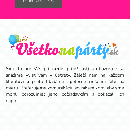
PRIHLÁSIŤ SA
Z
á
p
ä
t
i
e
Sme tu pre Vás pri každej príležitosti a obozretne sa
snažíme vyjsť vám v ústrety. Záleží nám na každom
klientovi a preto hľadáme spoločne riešenia šité na
mieru. Preferujeme komunikáciu so zákazníkom, aby sme
mohli porozumieť jeho požiadavkám a dokázali ich
naplniť.