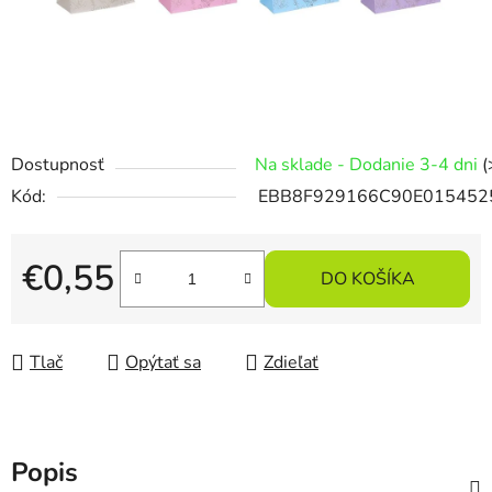
Dostupnosť
Na sklade - Dodanie 3-4 dni
(
Kód:
EBB8F929166C90E015452
€0,55
DO KOŠÍKA
Jednotková cena:
Tlač
Opýtať sa
Zdieľať
Popis