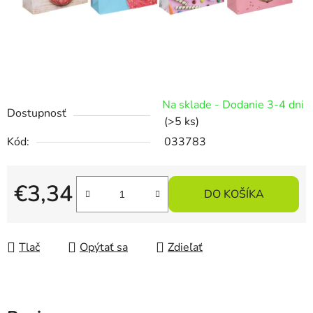
Na sklade - Dodanie 3-4 dni
Dostupnosť
(>5 ks)
Kód:
033783
€3,34
DO KOŠÍKA
Jednotková cena:
Tlač
Opýtať sa
Zdieľať