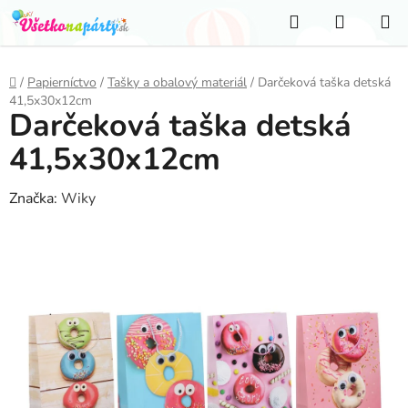
Prejsť
Hľadať
NÁKUP
na
KOŠÍK
obsah
Domov
/
Papierníctvo
/
Tašky a obalový materiál
/
Darčeková taška detská
41,5x30x12cm
Darčeková taška detská
41,5x30x12cm
Značka:
Wiky