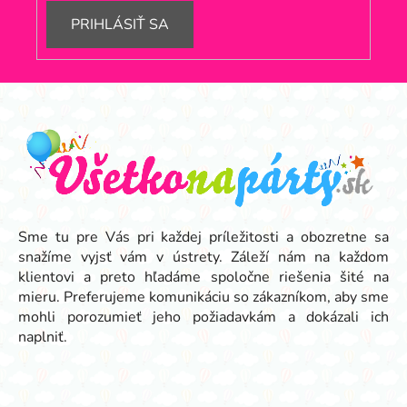
PRIHLÁSIŤ SA
Z
á
p
ä
t
i
e
Sme tu pre Vás pri každej príležitosti a obozretne sa
snažíme vyjsť vám v ústrety. Záleží nám na každom
klientovi a preto hľadáme spoločne riešenia šité na
mieru. Preferujeme komunikáciu so zákazníkom, aby sme
mohli porozumieť jeho požiadavkám a dokázali ich
naplniť.