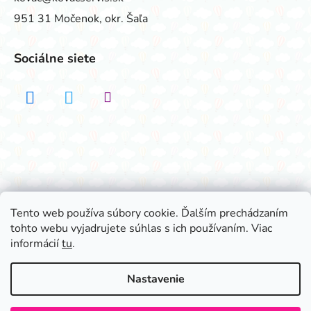
951 31 Močenok, okr. Šaľa
Sociálne siete
Realizovalo štúdio ADATELIER
Tento web používa súbory cookie. Ďalším prechádzaním
tohto webu vyjadrujete súhlas s ich používaním. Viac
Vytvoril Shoptet
informácií
tu
.
Copyright 2026
Všetko na párty
. Všetky práva
vyhradené.
Nastavenie