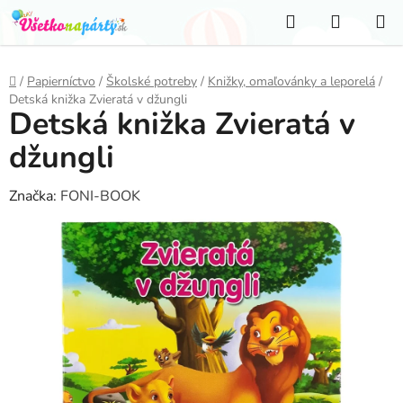
Prejsť
Hľadať
NÁKUP
na
KOŠÍK
obsah
Domov
/
Papierníctvo
/
Školské potreby
/
Knižky, omaľovánky a leporelá
/
Detská knižka Zvieratá v džungli
Detská knižka Zvieratá v
džungli
Značka:
FONI-BOOK