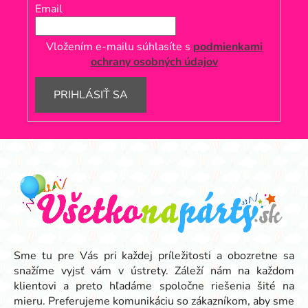
Email
Vložením e-mailu súhlasíte s
podmienkami
ochrany osobných údajov
PRIHLÁSIŤ SA
Z
á
p
ä
t
i
e
Sme tu pre Vás pri každej príležitosti a obozretne sa
snažíme vyjsť vám v ústrety. Záleží nám na každom
klientovi a preto hľadáme spoločne riešenia šité na
mieru. Preferujeme komunikáciu so zákazníkom, aby sme