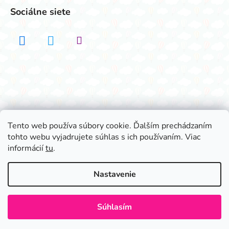
Sociálne siete
Realizovalo štúdio ADATELIER
Tento web používa súbory cookie. Ďalším prechádzaním
tohto webu vyjadrujete súhlas s ich používaním. Viac
Vytvoril Shoptet
informácií
tu
.
Copyright 2026
Všetko na párty
. Všetky práva
vyhradené.
Nastavenie
Súhlasím