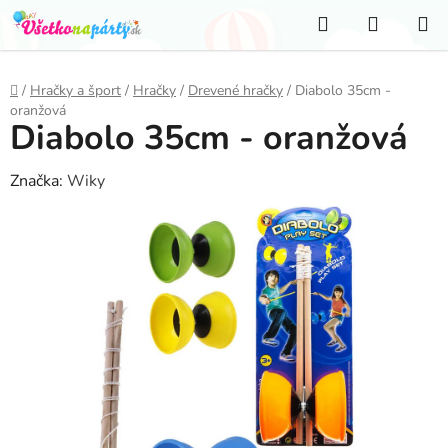
Prejsť
Hľadať
NÁKUP
na
KOŠÍK
obsah
Domov
/
Hračky a šport
/
Hračky
/
Drevené hračky
/
Diabolo 35cm -
oranžová
Diabolo 35cm - oranžová
Značka:
Wiky