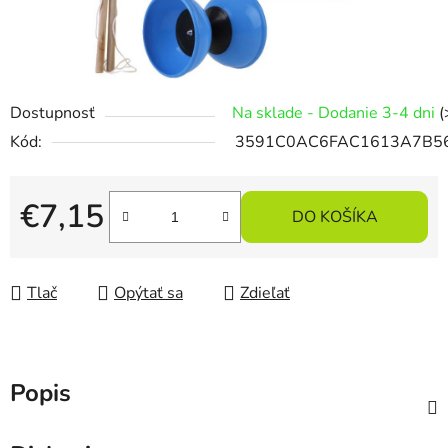
Dostupnosť
Na sklade - Dodanie 3-4 dni
(
Kód:
3591C0AC6FAC1613A7B5
€7,15
DO KOŠÍKA
Jednotková cena:
Tlač
Opýtať sa
Zdieľať
Popis