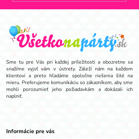
Z
á
p
ä
t
i
e
Sme tu pre Vás pri každej príležitosti a obozretne sa
snažíme vyjsť vám v ústrety. Záleží nám na každom
klientovi a preto hľadáme spoločne riešenia šité na
mieru. Preferujeme komunikáciu so zákazníkom, aby sme
mohli porozumieť jeho požiadavkám a dokázali ich
naplniť.
Informácie pre vás