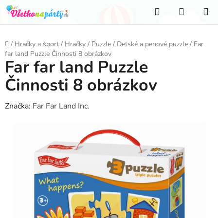
Prejsť
Hľadať
NÁKUP
na
KOŠÍK
obsah
Domov
/
Hračky a šport
/
Hračky
/
Puzzle
/
Detské a penové puzzle
/
Far
far land Puzzle Činnosti 8 obrázkov
Far far land Puzzle
Činnosti 8 obrázkov
Značka:
Far Far Land Inc.