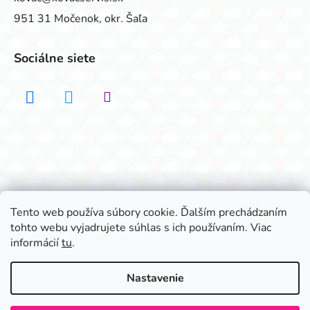
951 31 Močenok, okr. Šaľa
Sociálne siete
Realizovalo štúdio ADATELIER
Tento web používa súbory cookie. Ďalším prechádzaním
tohto webu vyjadrujete súhlas s ich používaním. Viac
Vytvoril Shoptet
informácií
tu
.
Copyright 2026
Všetko na párty
. Všetky práva
vyhradené.
Nastavenie