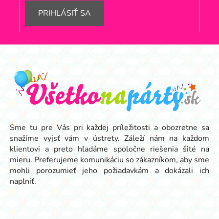
PRIHLÁSIŤ SA
Z
á
p
ä
t
i
e
Sme tu pre Vás pri každej príležitosti a obozretne sa
snažíme vyjsť vám v ústrety. Záleží nám na každom
klientovi a preto hľadáme spoločne riešenia šité na
mieru. Preferujeme komunikáciu so zákazníkom, aby sme
mohli porozumieť jeho požiadavkám a dokázali ich
naplniť.