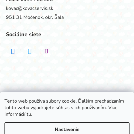
kovac@kovacservis.sk
951 31 Močenok, okr. Šaľa
Sociálne siete
Realizovalo štúdio ADATELIER
Tento web používa súbory cookie. Ďalším prechádzaním
tohto webu vyjadrujete súhlas s ich používaním. Viac
Vytvoril Shoptet
informácií
tu
.
Copyright 2026
Všetko na párty
. Všetky práva
vyhradené.
Nastavenie