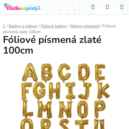
Prejsť
Hľadať
NÁKUP
na
KOŠÍK
obsah
Domov
/
Balóny a hélium
/
Fóliové balóny
/
Balóny písmená
/
Fóliové
písmená zlaté 100cm
Fóliové písmená zlaté
100cm