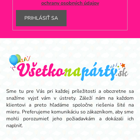
ochrany osobných údajov
PRIHLÁSIŤ SA
Z
á
p
ä
t
i
e
Sme tu pre Vás pri každej príležitosti a obozretne sa
snažíme vyjsť vám v ústrety. Záleží nám na každom
klientovi a preto hľadáme spoločne riešenia šité na
mieru. Preferujeme komunikáciu so zákazníkom, aby sme
mohli porozumieť jeho požiadavkám a dokázali ich
naplniť.