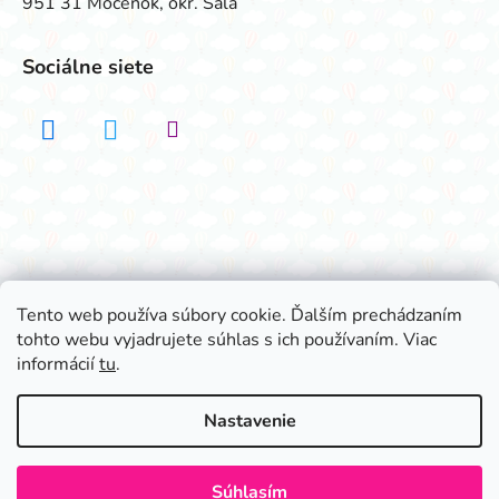
951 31 Močenok, okr. Šaľa
Sociálne siete
Realizovalo štúdio ADATELIER
Tento web používa súbory cookie. Ďalším prechádzaním
tohto webu vyjadrujete súhlas s ich používaním. Viac
Vytvoril Shoptet
informácií
tu
.
Copyright 2026
Všetko na párty
. Všetky práva
vyhradené.
Nastavenie
Súhlasím