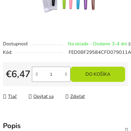
Dostupnosť
Na sklade - Dodanie 3-4 dni
(
Kód:
FED0BF29584CFD079011
€6,47
DO KOŠÍKA
Jednotková cena:
Tlač
Opýtať sa
Zdieľať
Popis