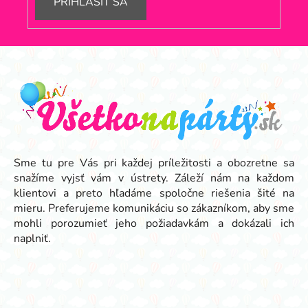
PRIHLÁSIŤ SA
Z
á
p
ä
t
i
e
Sme tu pre Vás pri každej príležitosti a obozretne sa
snažíme vyjsť vám v ústrety. Záleží nám na každom
klientovi a preto hľadáme spoločne riešenia šité na
mieru. Preferujeme komunikáciu so zákazníkom, aby sme
mohli porozumieť jeho požiadavkám a dokázali ich
naplniť.