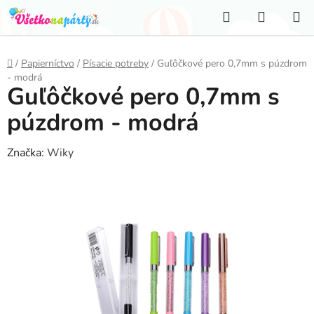
Prejsť
Hľadať
NÁKUP
na
KOŠÍK
obsah
Domov
/
Papierníctvo
/
Písacie potreby
/
Guľôčkové pero 0,7mm s púzdrom
- modrá
Guľôčkové pero 0,7mm s
púzdrom - modrá
Značka:
Wiky