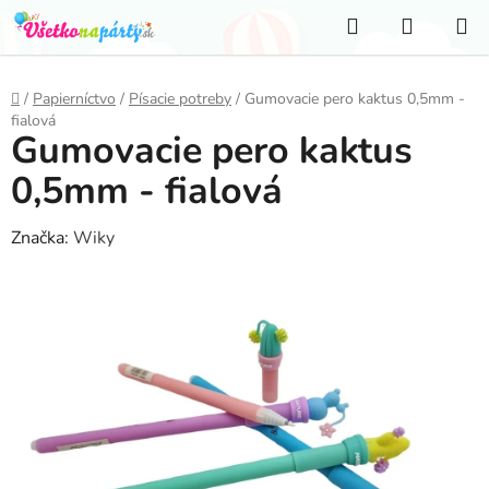
Prejsť
Hľadať
NÁKUP
na
KOŠÍK
obsah
Domov
/
Papierníctvo
/
Písacie potreby
/
Gumovacie pero kaktus 0,5mm -
fialová
Gumovacie pero kaktus
0,5mm - fialová
Značka:
Wiky