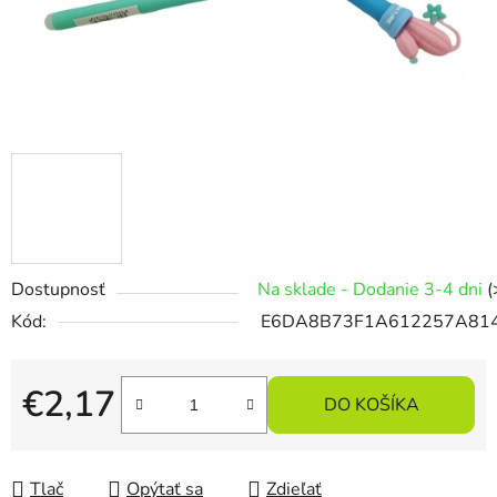
Dostupnosť
Na sklade - Dodanie 3-4 dni
(
Kód:
E6DA8B73F1A612257A81
€2,17
DO KOŠÍKA
Jednotková cena:
Tlač
Opýtať sa
Zdieľať