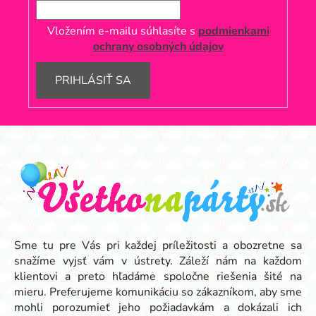
Vložením e-mailu súhlasíte s
podmienkami
ochrany osobných údajov
PRIHLÁSIŤ SA
Z
á
p
ä
t
i
e
Sme tu pre Vás pri každej príležitosti a obozretne sa
snažíme vyjsť vám v ústrety. Záleží nám na každom
klientovi a preto hľadáme spoločne riešenia šité na
mieru. Preferujeme komunikáciu so zákazníkom, aby sme
mohli porozumieť jeho požiadavkám a dokázali ich