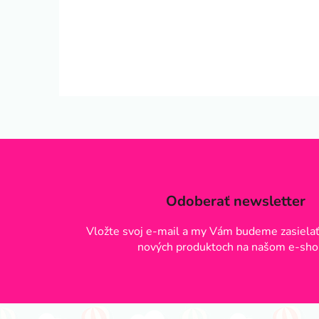
Odoberať newsletter
Vložte svoj e-mail a my Vám budeme zasielať
nových produktoch na našom e-sho