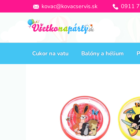
Prejsť
kovac@kovacservis.sk
0911 7
na
obsah
Cukor na vatu
Balóny a hélium
P