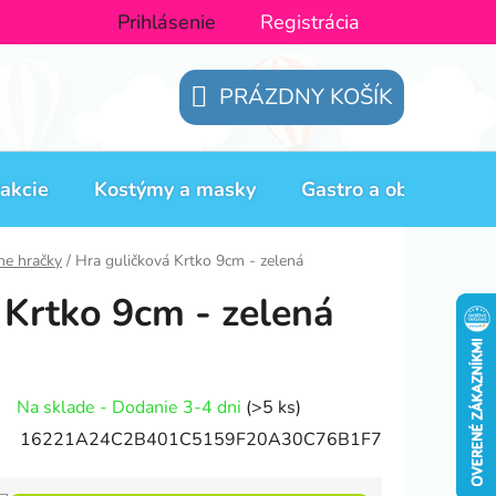
Prihlásenie
Registrácia
PRÁZDNY KOŠÍK
NÁKUPNÝ
KOŠÍK
akcie
Kostýmy a masky
Gastro a obaly
H
ne hračky
/
Hra guličková Krtko 9cm - zelená
 Krtko 9cm - zelená
Na sklade - Dodanie 3-4 dni
(>5 ks)
16221A24C2B401C5159F20A30C76B1F7