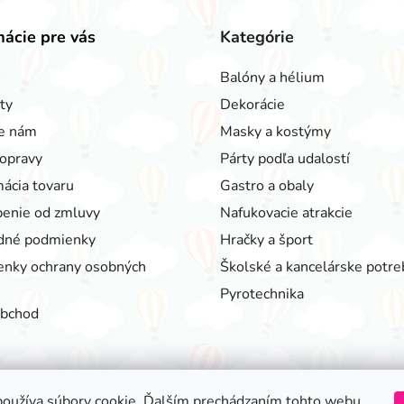
mácie pre vás
Kategórie
Balóny a hélium
ty
Dekorácie
e nám
Masky a kostýmy
opravy
Párty podľa udalostí
ácia tovaru
Gastro a obaly
enie od zmluvy
Nafukovacie atrakcie
dné podmienky
Hračky a šport
nky ochrany osobných
Školské a kancelárske potre
Pyrotechnika
obchod
oužíva súbory cookie. Ďalším prechádzaním tohto webu