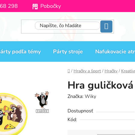
68 298
Pobočky
Moja objednávka
árty podľa témy
Párty stroje
Nafukovacie atr
Domov
/
Hračky a šport
/
Hračky
/
Kreatív
Hra guličková
Značka:
Wiky
Dostupnosť
Kód: