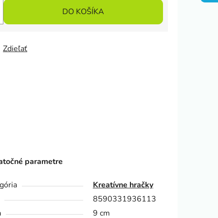
DO KOŠÍKA
Zdieľať
točné parametre
gória
Kreatívne hračky
8590331936113
a
9 cm