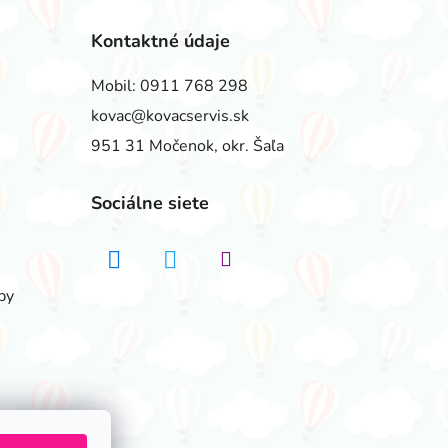
Kontaktné údaje
Mobil:
0911 768 298
kovac@kovacservis.sk
951 31 Močenok, okr. Šaľa
Sociálne siete
by