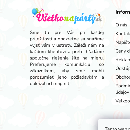
Z
á
Infor
p
ä
O nás
t
Sme tu pre Vás pri každej
Kontak
príležitosti a obozretne sa snažíme
i
Napíšt
vyjsť vám v ústrety. Záleží nám na
e
Ceny d
každom klientovi a preto hľadáme
spoločne riešenia šité na mieru.
Reklam
Preferujeme komunikáciu so
Odstúp
zákazníkom, aby sme mohli
porozumieť jeho požiadavkám a
Obcho
dokázali ich naplniť.
Podmie
údajov
Veľko
Tento web p