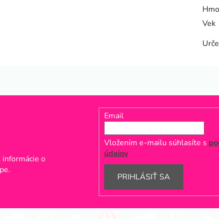
Hmo
Vek
Urče
Email
Vložením e-mailu súhlasíte s
po
údajov
 informácie o
pe.
PRIHLÁSIŤ SA