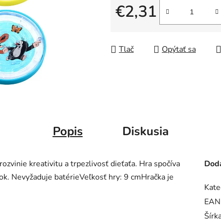
€2,31
Jednotková cena:
Tlač
Opýtať sa
Popis
Diskusia
zvinie kreativitu a trpezlivosť dieťaťa. Hra spočíva
Doda
ok. Nevyžaduje batérieVeľkosť hry: 9 cmHračka je
Kate
EAN
Šírk