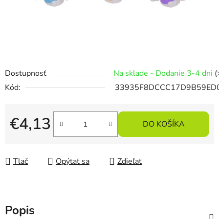
Dostupnosť
Na sklade - Dodanie 3-4 dni
(
Kód:
33935F8DCCC17D9B59ED
€4,13
DO KOŠÍKA
Jednotková cena:
Tlač
Opýtať sa
Zdieľať
Popis