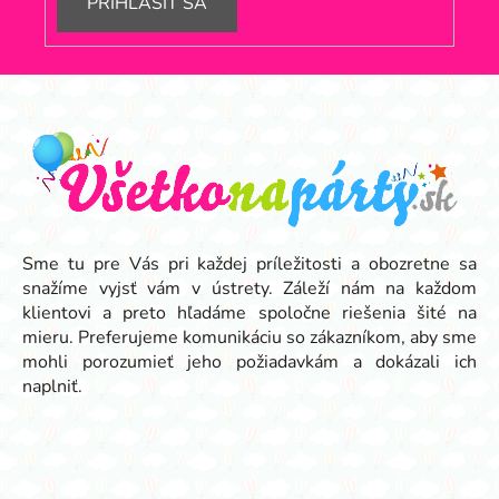
PRIHLÁSIŤ SA
Z
á
p
ä
t
i
e
Sme tu pre Vás pri každej príležitosti a obozretne sa
snažíme vyjsť vám v ústrety. Záleží nám na každom
klientovi a preto hľadáme spoločne riešenia šité na
mieru. Preferujeme komunikáciu so zákazníkom, aby sme
mohli porozumieť jeho požiadavkám a dokázali ich
naplniť.