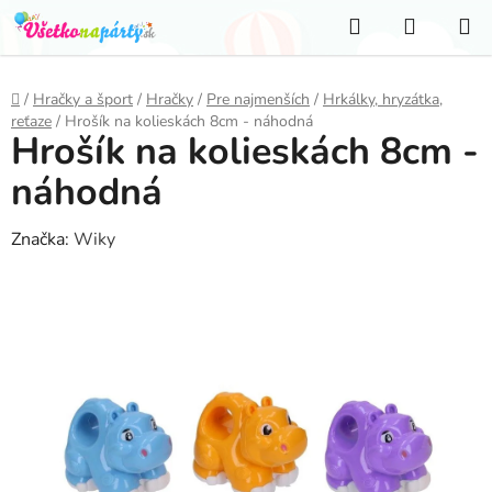
Prejsť
Hľadať
NÁKUP
na
KOŠÍK
obsah
Domov
/
Hračky a šport
/
Hračky
/
Pre najmenších
/
Hrkálky, hryzátka,
reťaze
/
Hrošík na kolieskách 8cm - náhodná
Hrošík na kolieskách 8cm -
náhodná
Značka:
Wiky