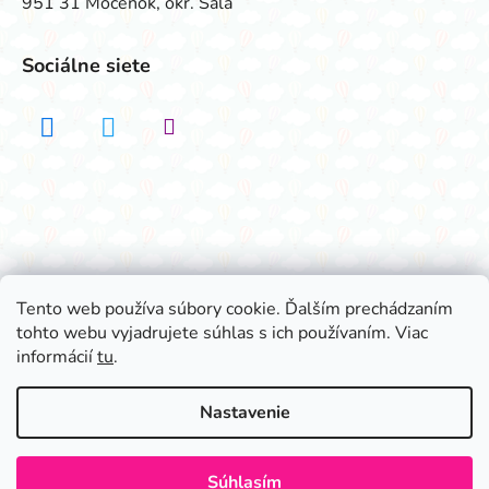
951 31 Močenok, okr. Šaľa
Sociálne siete
Realizovalo štúdio ADATELIER
Tento web používa súbory cookie. Ďalším prechádzaním
tohto webu vyjadrujete súhlas s ich používaním. Viac
Vytvoril Shoptet
informácií
tu
.
Copyright 2026
Všetko na párty
. Všetky práva
vyhradené.
Nastavenie
Súhlasím