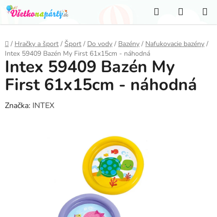
Prejsť
Hľadať
NÁKUP
na
KOŠÍK
obsah
Domov
/
Hračky a šport
/
Šport
/
Do vody
/
Bazény
/
Nafukovacie bazény
/
Intex 59409 Bazén My First 61x15cm - náhodná
Intex 59409 Bazén My
First 61x15cm - náhodná
Značka:
INTEX