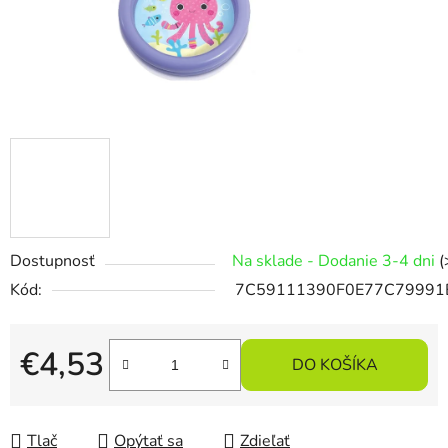
Dostupnosť
Na sklade - Dodanie 3-4 dni
(
Kód:
7C59111390F0E77C79991
€4,53
DO KOŠÍKA
Jednotková cena:
Tlač
Opýtať sa
Zdieľať