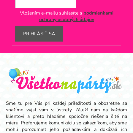
Vložením e-mailu súhlasíte s
podmienkami
ochrany osobných údajov
PRIHLÁSIŤ SA
Z
á
p
ä
t
i
e
Sme tu pre Vás pri každej príležitosti a obozretne sa
snažíme vyjsť vám v ústrety. Záleží nám na každom
klientovi a preto hľadáme spoločne riešenia šité na
mieru. Preferujeme komunikáciu so zákazníkom, aby sme
mohli porozumieť jeho požiadavkám a dokázali ich