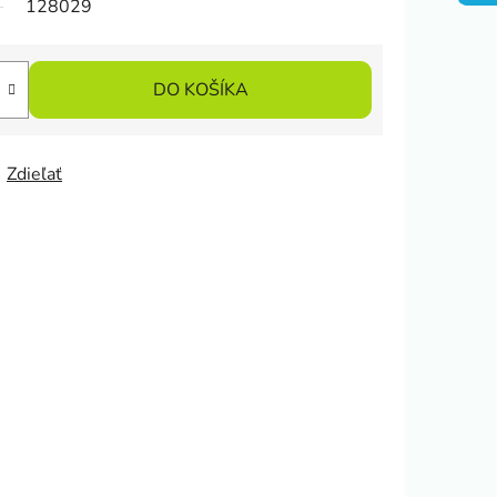
128029
DO KOŠÍKA
Zdieľať