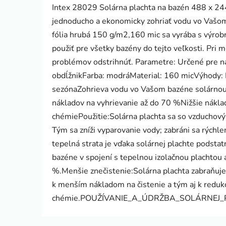
Intex 28029 Solárna plachta na bazén 488 x 24
jednoducho a ekonomicky zohriať vodu vo Vašom
fólia hrubá 150 g/m2,160 mic sa vyrába s výro
použiť pre všetky bazény do tejto veľkosti. Pri
problémov odstrihnúť. Parametre: Určené pre 
obdĺžnikFarba: modráMaterial: 160 micVýhody: D
sezónaZohrieva vodu vo Vašom bazéne solárno
nákladov na vyhrievanie až do 70 %Nižšie náklad
chémiePoužitie:Solárna plachta sa so vzduchový
Tým sa zníži vyparovanie vody; zabráni sa rýchle
tepelná strata je vďaka solárnej plachte podstat
bazéne v spojení s tepelnou izolačnou plachtou a
%.Menšie znečistenie:Solárna plachta zabraňuje,
k menším nákladom na čistenie a tým aj k redukc
chémie.POUŽÍVANIE_A_ÚDRŽBA_SOLÁRNEJ_