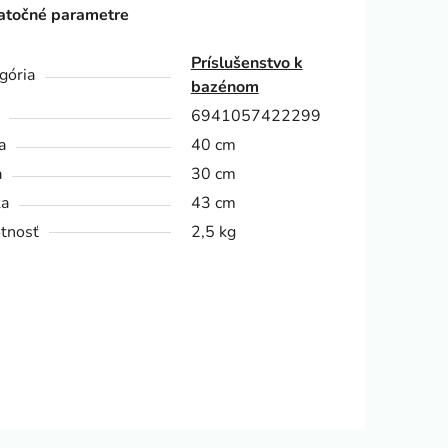
točné parametre
Príslušenstvo k
gória
bazénom
6941057422299
a
40 cm
a
30 cm
ka
43 cm
tnosť
2,5 kg