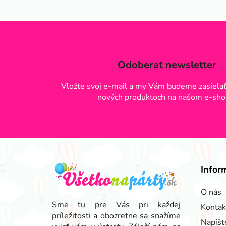
Odoberať newsletter
Vložte svoj e-mail a my Vám budeme zasielať
nových produktoch na našom e-sho
Z
á
Infor
p
ä
O nás
t
Sme tu pre Vás pri každej
Kontak
príležitosti a obozretne sa snažíme
i
Napíšt