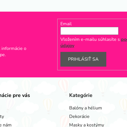
Email
Vložením e-mailu súhlasíte s
po
údajov
 informácie o
pe.
PRIHLÁSIŤ SA
mácie pre vás
Kategórie
Balóny a hélium
ty
Dekorácie
e nám
Masky a kostýmy