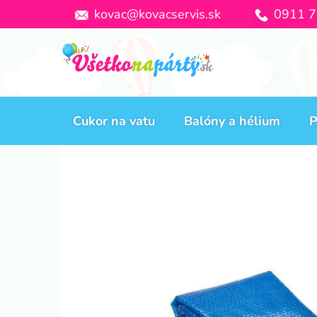
Prejsť
kovac@kovacservis.sk
0911 7
na
obsah
Cukor na vatu
Balóny a hélium
P