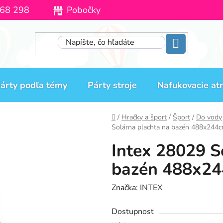
68 298
Pobočky
Moja objednávka
árty podľa témy
Párty stroje
Nafukovacie atr
Domov
/
Hračky a šport
/
Šport
/
Do vody
Solárna plachta na bazén 488x244
Intex 28029 S
bazén 488x2
Značka:
INTEX
Dostupnosť