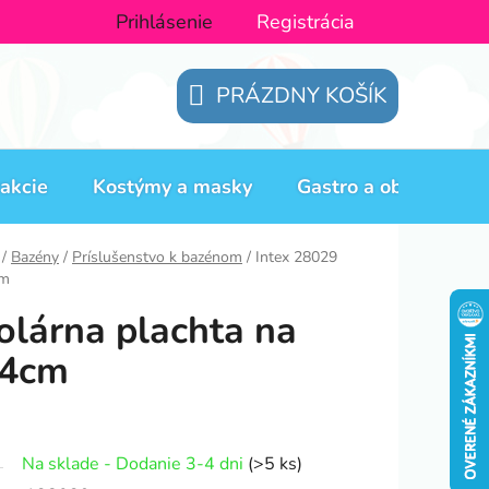
Prihlásenie
Registrácia
PRÁZDNY KOŠÍK
NÁKUPNÝ
KOŠÍK
akcie
Kostýmy a masky
Gastro a obaly
H
/
Bazény
/
Príslušenstvo k bazénom
/
Intex 28029
cm
olárna plachta na
44cm
Na sklade - Dodanie 3-4 dni
(>5 ks)