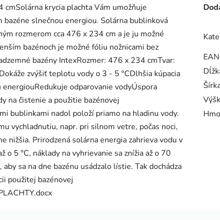
4 cmSolárna krycia plachta Vám umožňuje
Doda
 bazéne slnečnou energiou. Solárna bublinková
bným rozmerom cca 476 x 234 cm a je ju možné
Kate
 menším bazénoch je možné fóliu nožnicami bez
EAN
nadzemné bazény IntexRozmer: 476 x 234 cmTvar:
Dĺžk
okáže zvýšiť teplotu vody o 3 - 5 °CDlhšia kúpacia
Šírk
u energiouRedukuje odparovanie vodyÚspora
Výš
y na čistenie a použitie bazénovej
mi bublinkami nadol položí priamo na hladinu vody.
Hmo
mu vychladnutiu, napr. pri silnom vetre, počas noci,
ne nižšia. Prirodzená solárna energia zahrieva vodu v
ž o 5 °C, náklady na vyhrievanie sa znížia až o 70
 aby sa na dne bazénu usádzalo lístie. Tak dochádza
ii použitej bazénovej
PLACHTY.docx